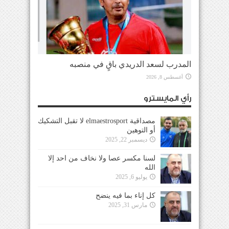
المدرب لسعد الدريدي باقٍ في منصبه
أغسطس 8, 2026
رأي المايسترو
مصداقية elmaestrosport لا تقبل التشكيك
أو التوهين
ديسمبر 22, 2025
لسنا مكسر عصا ولا نخاف من احد إلا
الله
يوليو 6, 2025
كل إناء بما فيه ينضح
مارس 31, 2025