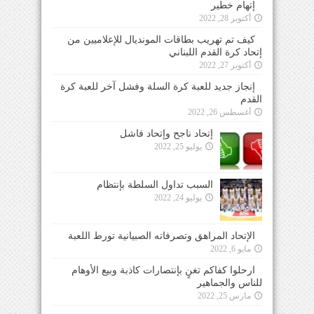
إتهام خطير
أكتوبر 28, 2022
كيف تم تهريب بطاقات المونديال للإعلاميين من
إتحاد كرة القدم اللبناني
أكتوبر 27, 2022
إنجاز جديد للعبة كرة السلة وفشل آخر للعبة كرة
القدم
أغسطس 26, 2022
إتحاد ناجح وإتحاد فاشل
يوليو 25, 2022
السبب تداول السلطة بإنتظام
يوليو 24, 2022
الإتحاد المراهق وتصرفاته الصبيانية تورط اللعبة
مايو 6, 2022
ارحلوا كفاكم تغنٍ بإنتصارات كاذبة وبيع الأوهام
للناس والجماهير
مارس 25, 2022