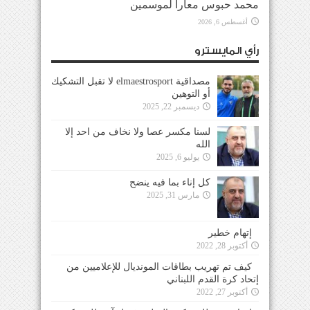
محمد حبوس معاراً لموسمين
أغسطس 6, 2026
رأي المايسترو
مصداقية elmaestrosport لا تقبل التشكيك
أو التوهين
ديسمبر 22, 2025
لسنا مكسر عصا ولا نخاف من احد إلا
الله
يوليو 6, 2025
كل إناء بما فيه ينضح
مارس 31, 2025
إتهام خطير
أكتوبر 28, 2022
كيف تم تهريب بطاقات المونديال للإعلاميين من
إتحاد كرة القدم اللبناني
أكتوبر 27, 2022