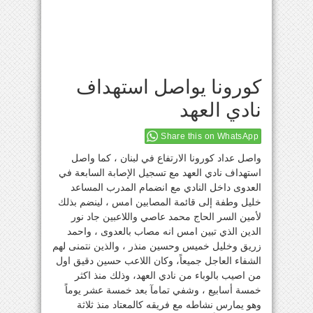
كورونا يواصل استهداف
نادي العهد
Share this on WhatsApp
واصل عداد كورونا الارتفاع في لبنان ، كما واصل
استهداف نادي العهد مع تسجيل الإصابة السابعة في
العدوى داخل النادي مع انضمام المدرب المساعد
خليل وطفة إلى قائمة المصابين امس ، لينضم بذلك
لأمين السر الحاج محمد عاصي واللاعبين جاد نور
الدين الذي تبين امس انه مصاب بالعدوى ، واحمد
زريق وخليل خميس وحسين منذر ، والذين نتمنى لهم
الشفاء العاجل جميعاً، وكان اللاعب حسين دقيق اول
من اصيب بالوباء من نادي العهد، وذلك منذ اكثر
خمسة أسابيع ، وشفي تمامآ بعد خمسة عشر يوماً
وهو يمارس نشاطه مع فريقه كالمعتاد منذ ثلاثة