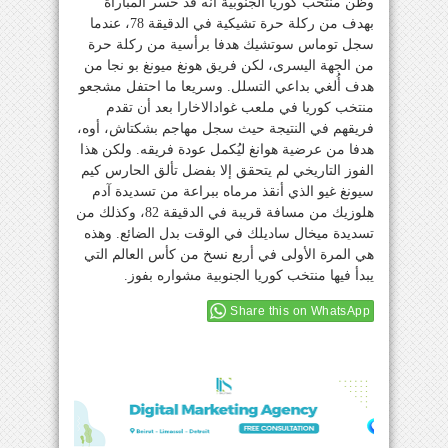
وظن منتخب كوريا الجنوبية أنه قد خسر المباراة
بهدف من ركلة حرة تشيكية في الدقيقة 78، عندما
سجل توماس سوتشيك هدفا برأسية من ركلة حرة
من الجهة اليسرى، لكن فريق هونغ ميونغ بو نجا من
هدف أُلغي بداعي التسلل. وسريعا ما احتفل مشجعو
منتخب كوريا في ملعب غوادالاخارا بعد أن تقدم
فريقهم في النتيجة حيث سجل مهاجم بشكتاش، أوه،
هدفا من عرضية هوانغ ليُكمل عودة فريقه. ولكن هذا
الفوز التاريخي لم يتحقق إلا بفضل تألق الحارس كيم
سيونغ غيو الذي أنقذ مرماه ببراعة من تسديدة آدم
هلوزيك من مسافة قريبة في الدقيقة 82، وكذلك من
تسديدة ميخال ساديلك في الوقت بدل الضائع. وهذه
هي المرة الأولى في أربع نسخ من كأس العالم التي
يبدأ فيها منتخب كوريا الجنوبية مشواره بفوز.
Share this on WhatsApp