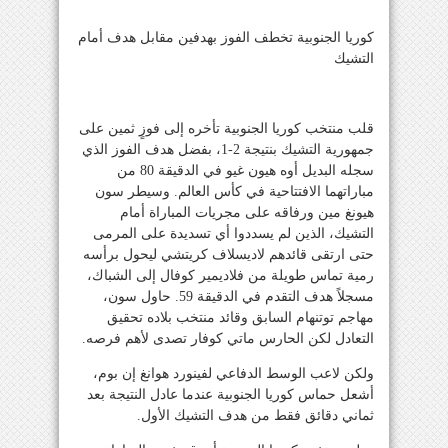
كوريا الجنوبية تخطف الفوز بهدفين مقابل هدف أمام
التشيك
قلب منتخب كوريا الجنوبية تأخره إلى فوزٍ ثمين على
جمهورية التشيك بنتيجة 2-1، بفضل هدف الفوز الذي
سجله البديل أوه هيون غيو في الدقيقة 80 من
مباراتهما الافتتاحية في كأس العالم. وسيطر سون
هيونغ مين ورفاقه على مجريات المباراة أمام
التشيك، الذين لم يسددوا أي تسديدة على المرمى
حتى ارتقى قائدهم لاديسلاف كريتشي ليحول برأسه
رمية تماس طويلة من فلاديمير كوفال إلى الشباك،
مسجلاً هدف التقدم في الدقيقة 59. حاول سون،
مهاجم توتنهام السابق وقائد منتخب بلاده تحقيق
التعادل لكن الحارس ماتي كوفار تصدى لأهم فرصه.
ولكن لاعب الوسط الدفاعي لفينورد هوانغ إن بوم،
أشعل حماس كوريا الجنوبية عندما عادل النتيجة بعد
ثماني دقائق فقط من هدف التشيك الأول.