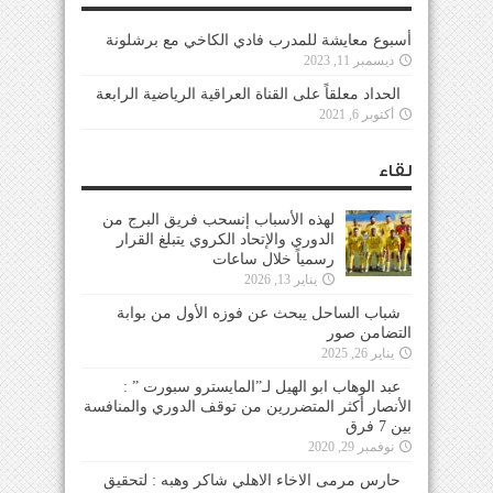
أسبوع معايشة للمدرب فادي الكاخي مع برشلونة
ديسمبر 11, 2023
الحداد معلقاً على القناة العراقية الرياضية الرابعة
أكتوبر 6, 2021
لقاء
لهذه الأسباب إنسحب فريق البرج من
الدوري والإتحاد الكروي يتبلغ القرار
رسمياً خلال ساعات
يناير 13, 2026
شباب الساحل يبحث عن فوزه الأول من بوابة
التضامن صور
يناير 26, 2025
عبد الوهاب ابو الهيل لـ”المايسترو سبورت ” :
الأنصار أكثر المتضررين من توقف الدوري والمنافسة
بين 7 فرق
نوفمبر 29, 2020
حارس مرمى الاخاء الاهلي شاكر وهبه : لتحقيق