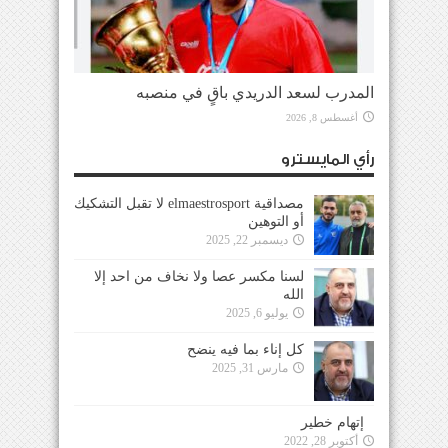
المدرب لسعد الدريدي باقٍ في منصبه
أغسطس 8, 2026
رأي المايسترو
مصداقية elmaestrosport لا تقبل التشكيك
أو التوهين
ديسمبر 22, 2025
لسنا مكسر عصا ولا نخاف من احد إلا
الله
يوليو 6, 2025
كل إناء بما فيه ينضح
مارس 31, 2025
إتهام خطير
أكتوبر 28, 2022