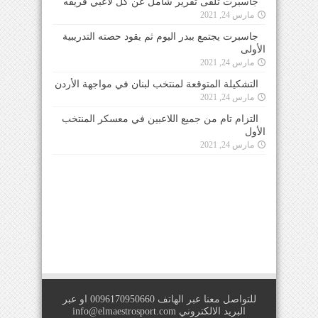
جاسبرت تلقى تقرير شامل عن كل لاعبي فريقه
مارس 24, 2021
جاسبرت يجتمع ببدر اليوم ثم يقود حصته التدريبية
الأولى
مارس 24, 2021
التشكيلة المتوقعة لمنتخب لبنان في مواجهة الأردن
مارس 24, 2021
التزام تام من جميع اللاعبين في معسكر المنتخب
الأول
مارس 24, 2021
للتواصل معنا عبر الهاتف 0096170950660 او عبر
البريد الالكتروني
info@elmaestrosport.com