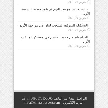
مارس 24, 2021
جاسبرت يجتمع ببدر اليوم ثم يقود حصته التدريبية
الأولى
مارس 24, 2021
التشكيلة المتوقعة لمنتخب لبنان في مواجهة الأردن
مارس 24, 2021
التزام تام من جميع اللاعبين في معسكر المنتخب
الأول
مارس 24, 2021
للتواصل معنا عبر الهاتف 0096170950660 او عبر
البريد الالكتروني
info@elmaestrosport.com