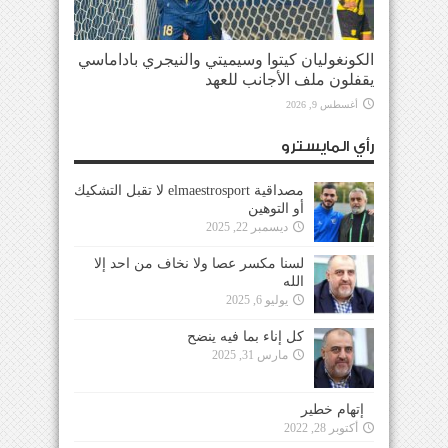
الكونغوليان كيتوا وسيميتي والنيجري باداماسي
يقفلون ملف الأجانب للعهد
أغسطس 9, 2026
رأي المايسترو
مصداقية elmaestrosport لا تقبل التشكيك
أو التوهين
ديسمبر 22, 2025
لسنا مكسر عصا ولا نخاف من احد إلا
الله
يوليو 6, 2025
كل إناء بما فيه ينضح
مارس 31, 2025
إتهام خطير
أكتوبر 28, 2022