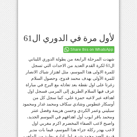
لأول مرة في الدوري ال61
Share this on WhatsApp
شهدت المرحلة الرابعة من بطولة الدوري اللبناني
ال61 لكرة القدم العديد من الاحداث التي تسجل
للمرة الاولى هذا الموسم، مثل اهتزاز شباك الانصار
للمرة الأولى بهدف محمد قدوح، وحصول السلام
زغرتا على اول نقطة بعد تعادله مع البرج في مباراة
عرف فيها السلام الطريق إلى المرمى فسجل اول
اهدافه عبر لاعبه حمزة علي، كما سجل كل من
أوسكار غنطوس وشادي سكاف ومحمد غدار ومحمود
سبليني وعمر الكردي وحسن هزيمة وفضل عنتر
ومحمد باقر ايوب أول اهدافهم في الموسم الجديد،
واصبح لاعب الصفاء المخضرم اكرم مغربي اول
لاعب يهدر ركلة جزاء هذا الموسم، فيما بات مدير
فريق العهد محمد شري اول إداري يطرد من الملعب