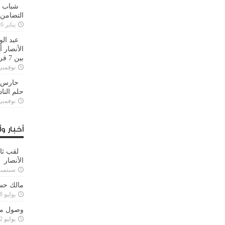
شباب ا
التضامن
يناير 26, 2025
عبد الو
الأنصار 
بين 7 فرق
نوفمبر 29, 20
حارس م
حلم النا
نوفمبر 27, 20
أخبار وأ
لقب ثا
الأنصار
سبتمبر 15, 4
مالك حس
يوليو 28, 2023
وصول مدا
يوليو 12, 2023