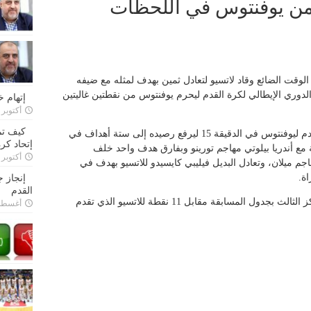
من يوفنتوس في اللحظات
لوقت الضائع وقاد لاتسيو لتعادل ثمين بهدف لمثله مع ضيفه
لدوري الإيطالي لكرة القدم ليحرم يوفنتوس من نقطتين غاليتين
إتهام 
أكتوبر 28, 2022
كيف تم
وسجل البرتغالي كريستيانو رونالدو هدف التقدم ليوفنتوس في الدقيقة 15 ليرفع رصيده إلى ستة أهداف في
إتحاد كرة
 مع أندريا بيلوتي مهاجم تورينو وبفارق هدف واحد خلف
أكتوبر 27, 2022
م ميلان، وتعادل البديل فيليبي كايسيدو للاتسيو بهدف في
اة.
إنجاز 
القدم
ورفع يوفنتوس رصيده إلى 13 نقطة في المركز الثالث بجدول المسابقة مقابل 11 نقطة للاتسيو الذي تقدم
أغسطس 26,