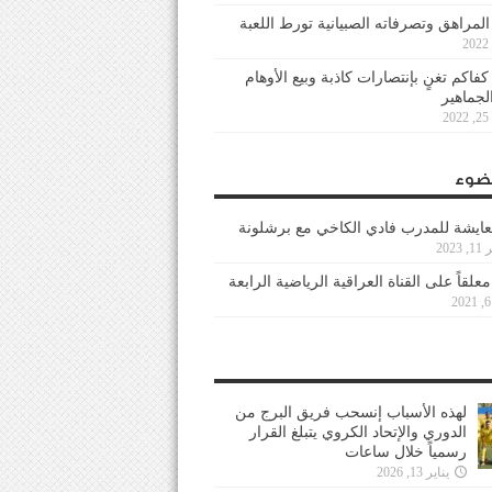
 المراهق وتصرفاته الصبيانية تورط اللعبة
كفاكم تغنٍ بإنتصارات كاذبة وبيع الأوهام
لجماهير
2
ضوء
عايشة للمدرب فادي الكاخي مع برشلونة
202
معلقاً على القناة العراقية الرياضية الرابعة
لهذه الأسباب إنسحب فريق البرج من
الدوري والإتحاد الكروي يتبلغ القرار
رسمياً خلال ساعات
يناير 13, 2026