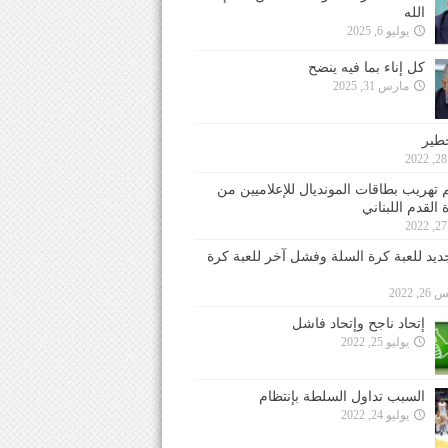
الله
يوليو 6, 2025
كل إناء بما فيه ينضح
مارس 31, 2025
خطير
 تهريب بطاقات المونديال للإعلاميين من
 القدم اللبناني
جديد للعبة كرة السلة وفشل آخر للعبة كرة
 2022
إتحاد ناجح وإتحاد فاشل
يوليو 25, 2022
السبب تداول السلطة بإنتظام
يوليو 24, 2022