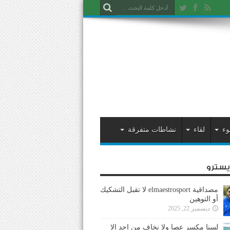
وء
لقاء
نشاطات متفرقة
ايسترو
مصداقية elmaestrosport لا تقبل التشكيك
أو التوهين
ديسمبر 22, 2025
لسنا مكسر عصا ولا نخاف من احد إلا