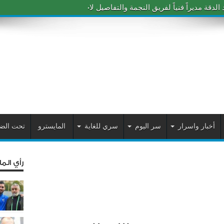
دقة مديراً فنياً لفريق النجمة والتفاصيل لاحقاً
أخبار واسرار
سر اليوم
سري للغاية
المايسترو
تحت الض
رأي الم