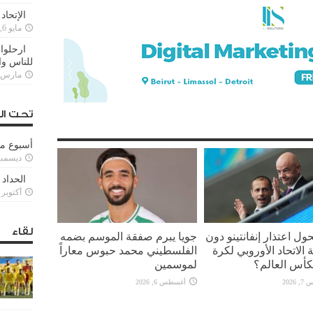
الإتحاد
مايو 6, 2022
ارحلوا 
للناس وا
مارس 25, 022
تحت ال
أسبوع م
ديسمبر 11, 3
الحداد 
أكتوبر 6, 2021
لقاء
ل اعتذار إنفانتينو دون
جويا يبرم صفقة الموسم بضمه
الاتحاد الأوروبي لكرة
الفلسطيني محمد حبوس معاراً
كأس العالم؟
لموسمين
2026
أغسطس 6, 2026