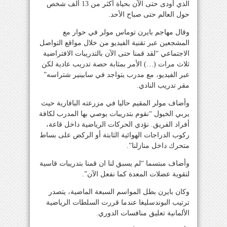
الذي أودى حتى الآن بحياة أكثر من 13 ألف شخص
حول العالم حتى صباح الأحد.
وقال مهاجم بايرن توماس مولر في حوار مع
المشجعين عبر تقنية الفيديو من خلال مواقع التواصل
الاجتماعي “لقد قمنا حتى الآن بالتدريبات الافتراضية
ثلاث مرات (…) الأمر بمثابة حصة تدريب عادية لكن
عبر الفيديو، مع مدرب يتواجد في سابينير شتراسه”
مقر تدريب النادي.
وأضاف مولر المقيم حاليا في مزرعته البافارية حيث
يربي الخيول “نقوم بتدريبات يوصي بها المدرب لكافة
أفراد الفريق. نؤدي الحركات الرياضية داخل قاعة،
ركوب الدراجات الهوائية الثابتة أو الركض على بساط
متحرك داخل منازلنا”.
وأضاف مبتسما “لم يسبق لنا ان قمنا بتدريبات قاسية
لتقوية عضلات المعدة كما نفعل الآن”.
وكان بايرن بطل المواسم السبعة الماضية، يتصدر
ترتيب البوندسليغا عندما قررت السلطات الرياضية
الألمانية تعليق منافسات الدوري.