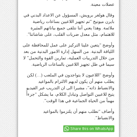
عضلات معينة.
وقال هولغر برويش، المسؤول عن الاعداد البدني في
بايرن ميونيخ “تم تجهيز اللاعبين بساعات رياضية
ملائمة. وهذا يعني أننا نتلقى جميع بياناتهم المثيرة
للاهتمام، مثل معدل ضربات القلب، على شاشاتنا”.
وأوضح “يتعين علينا التركيز على عمل للمحافظة على
اللياقة البدنية. من السهل إدارة الامور البدنية من بعد
من خلال التدريبات العملية، تمارين القوة والتحمل” لا
سيما في ظل تجهيز اللاعبين بالساعات الرياضية.
وأوضح “اللاعبون لا يتواجدون في الملعب (…) لكن
يطلب منهم أن يكون لديهم الالتزام بالمواعيد
والانضباط ذاته”، مشيرا الى ان التدريب عبر الفيديو
يتيح للاعبين التواصل وتبادل الكلام، ما يشكل “جزءاً
مهماً من الحياة الجماعية في هذا الوقت”.
وأضاف “نطلب منهم أن يلتزموا بالمواعيد
والانضباط”.
Share this on WhatsApp