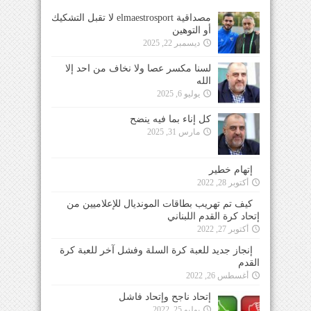
مصداقية elmaestrosport لا تقبل التشكيك
أو التوهين
ديسمبر 22, 2025
لسنا مكسر عصا ولا نخاف من احد إلا
الله
يوليو 6, 2025
كل إناء بما فيه ينضح
مارس 31, 2025
إتهام خطير
أكتوبر 28, 2022
كيف تم تهريب بطاقات المونديال للإعلاميين من
إتحاد كرة القدم اللبناني
أكتوبر 27, 2022
إنجاز جديد للعبة كرة السلة وفشل آخر للعبة كرة
القدم
أغسطس 26, 2022
إتحاد ناجح وإتحاد فاشل
يوليو 25, 2022