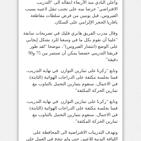
وأعلن النادي منذ الأربعاء انتقاله الى “التدريب
الافتراضي” حرصا منه على تجنب تنقل لاعبيه بسبب
الفيروس، قبل يومين من فرض سلطات مقاطعة
بافاريا الحجر الإلزامي على السكان.
وقال مدرب الفريق هانزي فليك في تصريحات سابقة
“علينا أن نقوم بكل ما في وسعنا للرد بشكل إيجابي
على الوضع (انتشار الفيروس)”، موضحا “لقد طور
فريقنا التدريبي حصصا يمكن أن تستمر بين 75 و90
دقيقة”.
وتابع “ركزنا على تمارين التوازن. في نهاية التدريب،
قمنا بجلسة مكثفة على الدراجات الهوائية (الثابتة).
في الاجمال، سنقوم بتمارين التحمل بالتناوب مع
تمارين الحركة المكثفة”.
وتابع “ركزنا على تمارين التوازن. في نهاية التدريب،
قمنا بجلسة مكثفة على الدراجات الهوائية (الثابتة).
في الاجمال، سنقوم بتمارين التحمل بالتناوب مع
تمارين الحركة المكثفة”.
وتهدف التدريبات الافتراضية الى المحافظة على
اللياقة البدنية للاعبين حتى ولم تنجح في العمل على