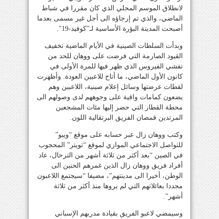
لانطلاق الموسم المحلي الذي كان مقررا في شباط
الماضي، والذي تم إرجاؤه الى أجل غير مسمى بعدما
أصبحت المدينة البؤرة الأساسية لـ”كوفيد-19″.
وبدأت السلطات الصينية في الأيام الماضية تخفيف
القيود الصارمة التي فرضت على ووهان للحد من
تفشي الفيروس الذي ظهر فيها للمرة الأولى في
كانون الأول الماضي، ما أتاح للاعبين العودة. وأظهرت
لقطات عرضتها وسائل إعلام صينية، اللاعبين وهم
يضعون كمامات واقية على وجوههم لدى وصولهم الى
محطة القطار التي حضر إليها مئات المشجعين
المرتدين قمصان الفريق البرتقالية اللون.
وكتب ووهان زال عبر حسابه على موقع “ويبو”
للتواصل الاجتماعي الموازي لموقع “تويتر” المحجوب
في الصين “بعد أكثر من ثلاثة أشهر من الترحال، عاد
أفراد فريق ووهان زال الذين غمرهم الحنين الى
الوطن، أخيرا الى مدينتهم”، مضيفا “سيجتمع اللاعبون
مجددا بعائلاتهم التي لم يروها منذ أكثر من ثلاثة
أشهر”.
وسيمضي لاعبو الفريق بقيادة مدربهم الإسباني