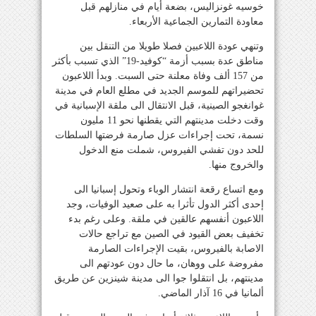
خوسيه غونزاليس، بضعة أيام في منازلهم قبل
معاودة التمارين الجماعية الأربعاء.
وتنهي عودة اللاعبين فصلا طويلا من التنقل بين
مناطق عدة بسبب أزمة “كوفيد-19” الذي تسبب بأكثر
من 157 ألف وفاة معلنة حتى السبت. وبدأ اللاعبون
تحضيراتهم للموسم الجديد في مطلع العام في مدينة
غوانغجو الصينية، قبل الانتقال الى ملقة الإسبانية في
وقت دخلت مدينتهم التي يقطنها نحو 11 مليون
نسمة، تحت إجراءات عزل صارمة فرضتها السلطات
للحد دون تفشي الفيروس، شملت منع الدخول
والخروج منها.
ومع اتساع رقعة انتشار الوباء وتحول إسبانيا الى
إحدى أكثر الدول تأثرا به على صعيد الوفيات، وجد
اللاعبون أنفسهم عالقين في ملقة. وعلى رغم بدء
تخفيف بعض القيود في الصين مع تراجع حالات
الاصابة بالفيروس، بقيت الإجراءات الصارمة
مفروضة على ووهان، ما حال دون عودتهم الى
مدينتهم، بل انتقلوا جوا الى مدينة شينزين عن طريق
ألمانيا في 16 آذار الماضي.