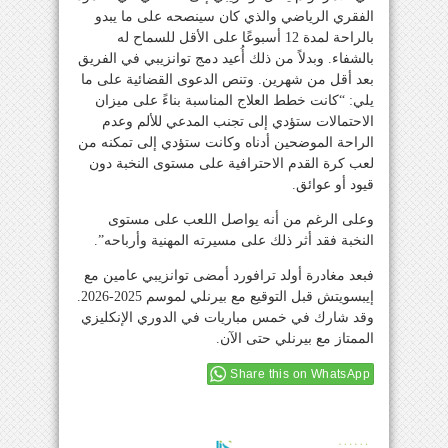
الفقري الرياضي والذي كان سينصحه على ما يبدو
بالراحة لمدة 12 أسبوعًا على الأقل للسماح له
بالشفاء. وبدلاً من ذلك أُعيد دمج توانزيبي في الفريق
بعد أقل من شهرين. وتنص الدعوى القضائية على ما
يلي: “كانت خطط العلاج المناسبة بناءً على ميزان
الاحتمالات ستؤدي إلى تجنب المدعي للألم وعدم
الراحة الموضحين أدناه وكانت ستؤدي إلى تمكنه من
لعب كرة القدم الاحترافية على مستوى النخبة دون
قيود أو عوائق.
وعلى الرغم من أنه يواصل اللعب على مستوى
النخبة فقد أثر ذلك على مسيرته المهنية وأرباحه”.
فبعد مغادرة أولد ترافورد أمضى توانزيبي عامين مع
إيبسويتش قبل التوقيع مع بيرنلي لموسم 2025-2026.
وقد شارك في خمس مباريات في الدوري الإنكليزي
الممتاز مع بيرنلي حتى الآن.
Share this on WhatsApp