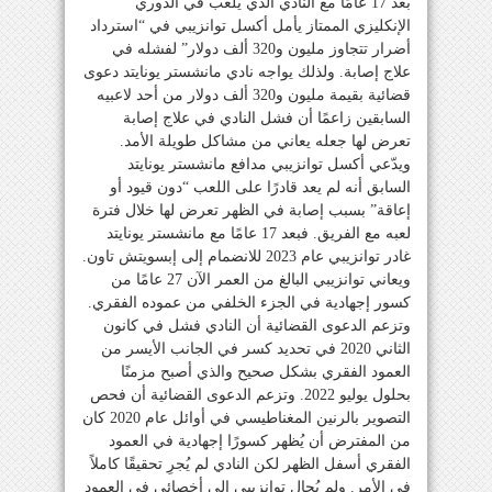
بعد 17 عامًا مع النادي الذي يلعب في الدوري
الإنكليزي الممتاز يأمل أكسل توانزيبي في “استرداد
أضرار تتجاوز مليون و320 ألف دولار” لفشله في
علاج إصابة. ولذلك يواجه نادي مانشستر يونايتد دعوى
قضائية بقيمة مليون و320 ألف دولار من أحد لاعبيه
السابقين زاعمًا أن فشل النادي في علاج إصابة
تعرض لها جعله يعاني من مشاكل طويلة الأمد.
ويدّعي أكسل توانزيبي مدافع مانشستر يونايتد
السابق أنه لم يعد قادرًا على اللعب “دون قيود أو
إعاقة” بسبب إصابة في الظهر تعرض لها خلال فترة
لعبه مع الفريق. فبعد 17 عامًا مع مانشستر يونايتد
غادر توانزيبي عام 2023 للانضمام إلى إبسويتش تاون.
ويعاني توانزيبي البالغ من العمر الآن 27 عامًا من
كسور إجهادية في الجزء الخلفي من عموده الفقري.
وتزعم الدعوى القضائية أن النادي فشل في كانون
الثاني 2020 في تحديد كسر في الجانب الأيسر من
العمود الفقري بشكل صحيح والذي أصبح مزمنًا
بحلول يوليو 2022. وتزعم الدعوى القضائية أن فحص
التصوير بالرنين المغناطيسي في أوائل عام 2020 كان
من المفترض أن يُظهر كسورًا إجهادية في العمود
الفقري أسفل الظهر لكن النادي لم يُجرِ تحقيقًا كاملاً
في الأمر. ولم يُحال توانزيبي إلى أخصائي في العمود