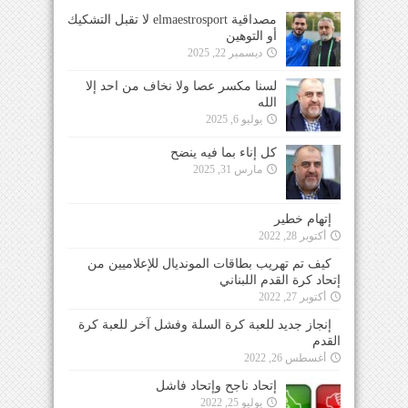
مصداقية elmaestrosport لا تقبل التشكيك
أو التوهين
ديسمبر 22, 2025
لسنا مكسر عصا ولا نخاف من احد إلا
الله
يوليو 6, 2025
كل إناء بما فيه ينضح
مارس 31, 2025
إتهام خطير
أكتوبر 28, 2022
كيف تم تهريب بطاقات المونديال للإعلاميين من
إتحاد كرة القدم اللبناني
أكتوبر 27, 2022
إنجاز جديد للعبة كرة السلة وفشل آخر للعبة كرة
القدم
أغسطس 26, 2022
إتحاد ناجح وإتحاد فاشل
يوليو 25, 2022