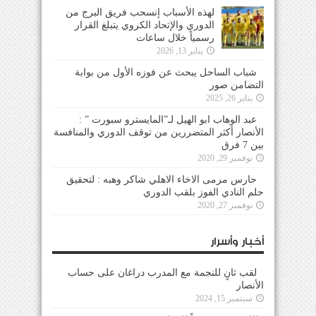
لهذه الأسباب إنسحب فريق البرج من
الدوري والإتحاد الكروي يتبلغ القرار
رسمياً خلال ساعات
يناير 13, 2026
شباب الساحل يبحث عن فوزه الأول من بوابة
التضامن صور
يناير 26, 2025
عبد الوهاب ابو الهيل لـ”المايسترو سبورت ” :
الأنصار أكثر المتضررين من توقف الدوري والمنافسة
بين 7 فرق
نوفمبر 29, 2020
حارس مرمى الاخاء الاهلي شاكر وهبه : لتحقيق
حلم النادي الفوز بلقب الدوري
نوفمبر 27, 2020
أخبار وأسرار
لقب ثانٍ للنجمة مع المدرب دراغان على حساب
الأنصار
سبتمبر 15, 2024