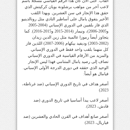
ألقاب. حتى الآن كان هذا الرقم القياسي مسجلا باسم
لاعب آخر من مواهب برشلونة بويان كركيتش الذي
حقق هذا الإنجاز في سن العشرين. وبهذا اللقب
الأخير يتفوق يامال على أساطير النادي مثل رونالدينيو
الذي فاز بلقبين في الدوري الإسباني (2004-2005
و2005-2006)، ونيمار (2014-2015 و2015-2016). كما
يتجاوز أيضاً رموزا عالمية مثل زين الدين زيدان
(2002-2003) وديفيد بيكهام (2006-2007) اللذين فاز
كل منهما بلقب واحد فقط في الدوري الإسباني.
والمزيد من الأرقام القياسية في الدوري الإسباني
تضاف إلى رصيد يامال المتنامي فهذا ليس الإنجاز
الوحيد الذي حققه في دوري الدرجة الأولى الإسباني.
فيامال هو أيضاً:
أصغر هداف في تاريخ الدوري الإسباني (ضد غرناطة،
2023)
أصغر لاعب يبدأ أساسيا في تاريخ الدوري (ضد
قادش، 2023).
أصغر صانع أهداف في القرن الحادي والعشرين (ضد
فياريال، 2023)