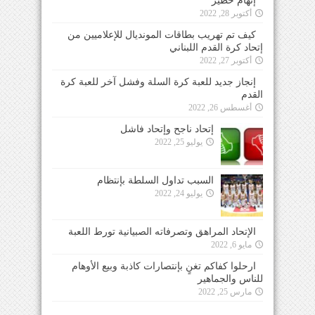
إتهام خطير
أكتوبر 28, 2022
كيف تم تهريب بطاقات المونديال للإعلاميين من
إتحاد كرة القدم اللبناني
أكتوبر 27, 2022
إنجاز جديد للعبة كرة السلة وفشل آخر للعبة كرة
القدم
أغسطس 26, 2022
إتحاد ناجح وإتحاد فاشل
يوليو 25, 2022
السبب تداول السلطة بإنتظام
يوليو 24, 2022
الإتحاد المراهق وتصرفاته الصبيانية تورط اللعبة
مايو 6, 2022
ارحلوا كفاكم تغنٍ بإنتصارات كاذبة وبيع الأوهام
للناس والجماهير
مارس 25, 2022