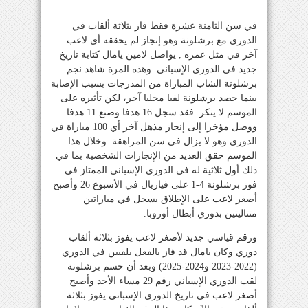
في سن الثامنة عشرة فقط فاز بثلاثة ألقاب في
الدوري مع برشلونة وهو إنجاز لم يحققه أي لاعب
آخر في مثل عمره , يواصل لامين يامال كتابة تاريخ
جديد في الدوري الإسباني. وهذه المرة شاهد نجم
برشلونة الشاب المباراة من المدرجات بسبب الإصابة
بينما حصد برشلونة لقبا محليا آخر، لكن تأثيره على
الموسم لا ينكر. فقد سجل 16 هدفا وصنع 11 هدفا
ووصل مؤخرا إلى إنجاز مذهل آخر أي 100 مباراة في
الدوري وهو لا يزال في سن المراهقة. وخلال هذا
الموسم حقق العديد من الإنجازات الشخصية بما في
ذلك أول ثلاثية له في الدوري الإسباني الممتاز في
فوز برشلونة 4-1 على فياريال في الأسبوع 26 وأصبح
أصغر لاعب على الإطلاق يسجل في مباراتين
متتاليتين بدوري أبطال أوروبا.
ورقم قياسي جديد لأصغر لاعب يفوز بثلاثة ألقاب
دوري وكان يامال قد فاز بالفعل بلقبين في الدوري
(2022-2023 و2024-2025) وبعد أن حسم برشلونة
لقب الدوري الإسباني رقم 29 مساء الأحد وأصبح
أصغر لاعب في تاريخ الدوري الإسباني يفوز بثلاثة