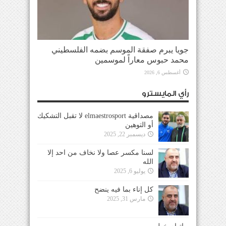
جويا يبرم صفقة الموسم بضمه الفلسطيني
محمد حبوس معاراً لموسمين
أغسطس 6, 2026
رأي المايسترو
مصداقية elmaestrosport لا تقبل التشكيك
أو التوهين
ديسمبر 22, 2025
لسنا مكسر عصا ولا نخاف من احد إلا
الله
يوليو 6, 2025
كل إناء بما فيه ينضح
مارس 31, 2025