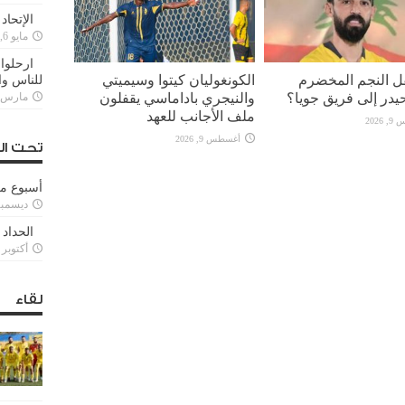
الإتحاد
مايو 6, 2022
ارحلوا 
قل النجم المخضرم
الكونغوليان كيتوا وسيميتي
للناس وا
يدر إلى فريق جويا؟
والنيجري باداماسي يقفلون
مارس 25, 022
ملف الأجانب للعهد
2026
أغسطس 9, 2026
تحت ال
أسبوع م
ديسمبر 11, 3
الحداد 
أكتوبر 6, 2021
لقاء