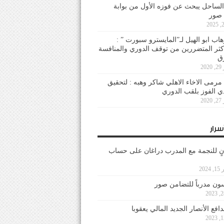
لساحل يبحث عن فوزه الأول من بوابة
 صور
هاب ابو الهيل لـ”المايسترو سبورت ” :
أكثر المتضررين من توقف الدوري والمنافسة
20
رمى الاخاء الاهلي شاكر وهبه : لتحقيق
دي الفوز بلقب الدوري
20
سرار
نٍ للنجمة مع المدرب دراغان على حساب
202
ون مدرباً للتضامن صور
فع الأنصار الجديد المالي يعقوبا