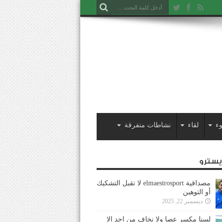
ء
لقاء
نشاطات متفرقة
ايسترو
مصداقية elmaestrosport لا تقبل التشكيك
أو التوهين
ديسمبر 22, 2025
لسنا مكسر عصا ولا نخاف من احد إلا