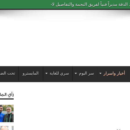
دقة مديراً فنياً لفريق النجمة والتفاصيل لاحقاً
أخبار واسرار
سر اليوم
سري للغاية
المايسترو
تحت الضو
رأي الم