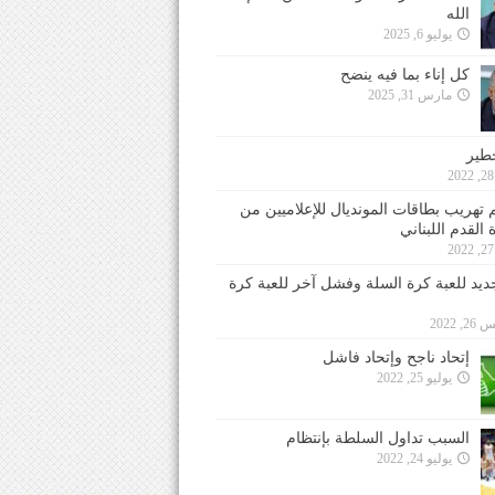
الله
يوليو 6, 2025
كل إناء بما فيه ينضح
مارس 31, 2025
خطير
 تهريب بطاقات المونديال للإعلاميين من
 القدم اللبناني
جديد للعبة كرة السلة وفشل آخر للعبة كرة
 2022
إتحاد ناجح وإتحاد فاشل
يوليو 25, 2022
السبب تداول السلطة بإنتظام
يوليو 24, 2022