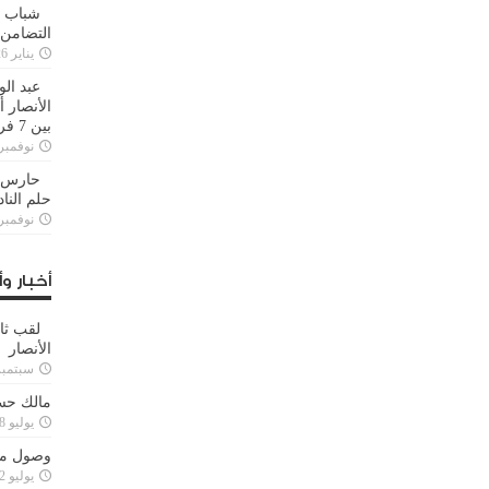
شباب ا
التضامن
يناير 26, 2025
عبد الو
الأنصار 
بين 7 فرق
نوفمبر 29, 20
حارس م
حلم النا
نوفمبر 27, 20
أخبار وأ
لقب ثا
الأنصار
سبتمبر 15, 4
مالك حس
يوليو 28, 2023
وصول مدا
يوليو 12, 2023