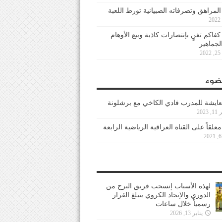
 المراهق وتصرفاته الصبيانية تورط اللعبة
كفاكم تغنٍ بإنتصارات كاذبة وبيع الأوهام
لجماهير
2
ضوء
عايشة للمدرب فادي الكاخي مع برشلونة
202
معلقاً على القناة العراقية الرياضية الرابعة
لهذه الأسباب إنسحب فريق البرج من
الدوري والإتحاد الكروي يتبلغ القرار
رسمياً خلال ساعات
يناير 13, 2026