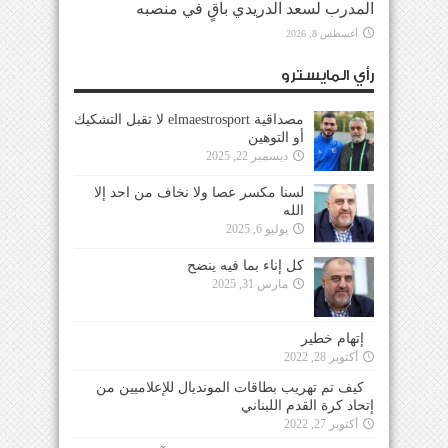
المدرب لسعد الدريدي باقٍ في منصبه
أغسطس 8, 2026
رأي المايسترو
مصداقية elmaestrosport لا تقبل التشكيك
أو التوهين
ديسمبر 22, 2025
لسنا مكسر عصا ولا نخاف من احد إلا
الله
يوليو 6, 2025
كل إناء بما فيه ينضح
مارس 31, 2025
إتهام خطير
أكتوبر 28, 2022
كيف تم تهريب بطاقات المونديال للإعلاميين من
إتحاد كرة القدم اللبناني
أكتوبر 27, 2022