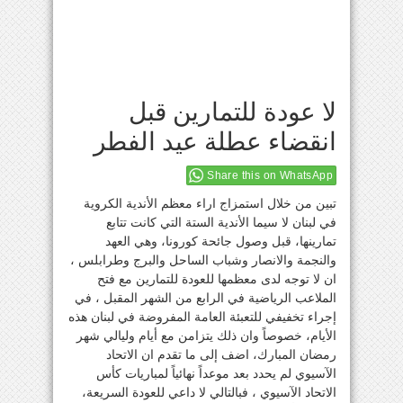
لا عودة للتمارين قبل
انقضاء عطلة عيد الفطر
Share this on WhatsApp
تبين من خلال استمزاج اراء معظم الأندية الكروية
في لبنان لا سيما الأندية الستة التي كانت تتابع
تمارينها، قبل وصول جائحة كورونا، وهي العهد
والنجمة والانصار وشباب الساحل والبرج وطرابلس ،
ان لا توجه لدى معظمها للعودة للتمارين مع فتح
الملاعب الرياضية في الرابع من الشهر المقبل ، في
إجراء تخفيفي للتعبئة العامة المفروضة في لبنان هذه
الأيام، خصوصاً وان ذلك يتزامن مع أيام وليالي شهر
رمضان المبارك، اضف إلى ما تقدم ان الاتحاد
الآسيوي لم يحدد بعد موعداً نهائياً لمباريات كأس
الاتحاد الآسيوي ، فبالتالي لا داعي للعودة السريعة،