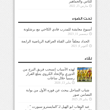
للناس والجماهير
مارس 25, 2022
تحت الضوء
أسبوع معايشة للمدرب فادي الكاخي مع برشلونة
ديسمبر 11, 2023
الحداد معلقاً على القناة العراقية الرياضية الرابعة
أكتوبر 6, 2021
لقاء
لهذه الأسباب إنسحب فريق البرج من
الدوري والإتحاد الكروي يتبلغ القرار
رسمياً خلال ساعات
يناير 13, 2026
شباب الساحل يبحث عن فوزه الأول من بوابة
التضامن صور
يناير 26, 2025
عبد الوهاب ابو الهيل لـ”المايسترو سبورت ” :