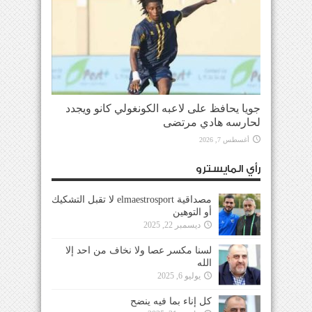
جويا يحافظ على لاعبه الكونغولي كانو ويجدد
لحارسه هادي مرتضى
أغسطس 7, 2026
رأي المايسترو
مصداقية elmaestrosport لا تقبل التشكيك
أو التوهين
ديسمبر 22, 2025
لسنا مكسر عصا ولا نخاف من احد إلا
الله
يوليو 6, 2025
كل إناء بما فيه ينضح