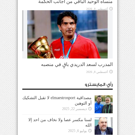
منساه الوحيد الباقي من أجانب الحكمة
أغسطس 8, 2026
المدرب لسعد الدريدي باقٍ في منصبه
أغسطس 8, 2026
رأي المايسترو
مصداقية elmaestrosport لا تقبل التشكيك
أو التوهين
ديسمبر 22, 2025
لسنا مكسر عصا ولا نخاف من احد إلا
الله
يوليو 6, 2025