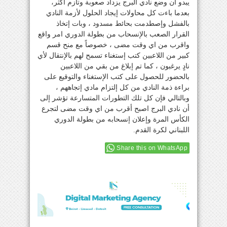
يبدو أن وضع نادي البرج يزداد صعوبة وتأزم أكثر،
بعدما باءت كل محاولات إيجاد الحلول لأزمة النادي
بالفشل وإصطدمت بحائط مسدود ، وبات إتخاذ
القرار الصعب بالإنسحاب من بطولة الدوري امر واقع
واقرب من اي وقت مضى ، خصوصاً مع منح قسم
كبير من اللاعبين كتب إستغناء تسمح لهم بالإنتقال لأي
نادٍ يرغبون ، كما تم إبلاغ من بقي من اللاعبين
بالحضور للحصول على كتب الإستغناء والتوقيع على
براءة ذمة النادي من كل إلتزام مادي إتجاههم ،
وبالتالي فإن كل تلك التطورات المتسارعة تؤشر إلى
أن نادي البرج اصبح أقرب من اي وقت مضى لتجرع
الكأس المرة وإعلان إنسحابه من بطولة الدوري
اللبناني لكرة القدم.
Share this on WhatsApp