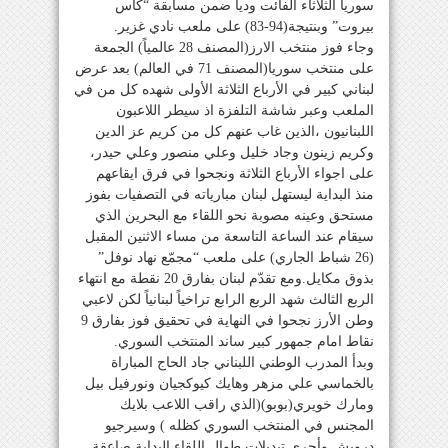
سوريا الثلاثاء الفائت ودياً ضمن مسابقة “كأس
بيروت” وبنتيجة(94-83) على ملعب نادي غزير.
وجاء فوز منتخب الارز(المصنف 28 عالمياً) الجمعة
على منتخب سوريا(المصنف 71 في العالم) بعد عرض
لبناني كبير في الأرباع الثلاثة الأولى شهده كل من في
الملعب وعبر شاشة التلفزة اذ سيطر اللاعبون
اللبنانيون ،الذين غاب عنهم كل من كريم عز الدين
وكريم زينون وجاد خليل وعلي منصور وعلي حيدر،
على اجواء الأرباع الثلاثة ونجحوا في فرق ايقاعهم
منذ البداية ليستهل لبنان مبارياته في التصفيات بفوز
مستحق وعينه مصوبة نحو اللقاء مع البحرين الذي
سيقام عند الساعة التاسعة من مساء الاثنين المقبل
(26 شباط الجاري) على ملعب “مجمّع نهاد نوفل”
بذوق مكايل.ومع تقدّم لبنان بفارق 20 نقطة مع انتهاء
الربع الثالث شهد الربع الرابع تراخياً لبنانياً لكن لاعبي
وطن الأرز نجحوا في النهاية في تحقيق فوز بفارق 9
نقاط امام جمهور كبير ساند المنتخب السوري.
وبدأ المدرب الوطني اللبناني جاد الحاج المباراة
بالخماسي علي مزهر وهايك كيوكجيان ونورفيل بيل
ومارك خويري(بوبو)(الذي راقب اللاعب بلايك
المجنس في المنتخب السوري كظله ) وسيرجيو
درويش وأجرى تبديلات طوال اللقاء.البداية صاعقة