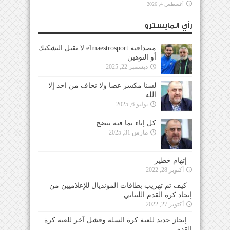
أغسطس 4, 2026
رأي المايسترو
مصداقية elmaestrosport لا تقبل التشكيك
أو التوهين
ديسمبر 22, 2025
لسنا مكسر عصا ولا نخاف من احد إلا
الله
يوليو 6, 2025
كل إناء بما فيه ينضح
مارس 31, 2025
إتهام خطير
أكتوبر 28, 2022
كيف تم تهريب بطاقات المونديال للإعلاميين من
إتحاد كرة القدم اللبناني
أكتوبر 27, 2022
إنجاز جديد للعبة كرة السلة وفشل آخر للعبة كرة
القدم