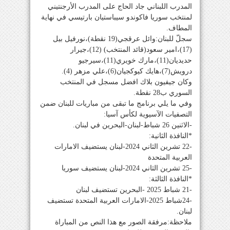
المدرب اللبناني جاد الحاج على المدرب الأرجنتيني
لمنتخب سوريا فاكوندو سيباستيان بارتيسي في نهاية
المطاف.
سجلّ للبنان:وائل عرقجي(19 نقطة)،نورفيل بيل
(17)،امير سعود(قائد المنتخب) (12)،جيرار
حديديان(11)،مارك خويري(11)،سيرجيو
درويش(7)،هايك كيوكجيان(6)،علي مزهر (4).
وكان جيفيون بلاك افضل مسجل في المنتخب
السوري ب28 نقطة.
وفي ما يلي برنامج ما تبقى من مباريات للبنان ضمن
التصفيات الآسيوية لكأس آسيا:
-الاثنين 26 شباط-لبنان-البحرين في لبنان.
*النافذة الثانية:
-22 تشرين الثاني 2024-لبنان يستضيف الامارات
العربية المتحدة
-25 تشرين الثاني 2024-لبنان يستضيف سوريا
*النافذة الثالثة:
-21 شباط 2025 -البحرين تستضيف لبنان
-24شباط 2025-الامارات العربية المتحدة تستضيف
لبنان.
ملاحظة:مرفقة الصور مع هذا النص من المباراة