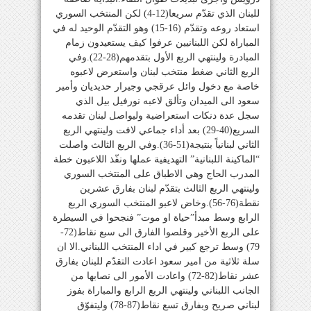
للبنان الذي تقدّم سريعا(12-4) لكن المنتخب السوري
استعاد روعه وتقدّم (16-15) وهو التقدّم الوحيد له في
المباراة لكن اللبنانيين عرفوا كيف يستعيدون زمام
المبادرة ولينتهي الربع الأول بتقدمهم(28-22).وفي
الربع الثاني ضغط منتخب لبنان واستعرض لاعبوه
خاصة مع دخول وائل عرقجي وجيرار حديديان وأمير
سعود الى الميدان وتألق لاعبه نورفيل بيل الذي
سجل عدة دنكات استعراضية وليواصل لبنان تقدمه
السريع(40-29) بعد أداء جماعي لافت ولينتهي الربع
الثاني لبنانياً بنتيجة(51-36).وفي الربع الثالث واصلت
“الماكينة اللبنانية” التهديفية عملها ونفّذ اللاعبون خطة
المدرب الحاج وهي الاطباق على المنتخب السوري
ولينتهي الربع الثالث بتقدّم لبنان بفارق عشرين
نقطة(76-56).وخاض لاعبو المنتخب السوري الربع
الرابع وسط مبدأ”حياة او موت” فنجحوا في السيطرة
على الربع الأخير وقلصوا الفارق الى سبع نقاط(72-
79) وسط ترجع كبير في اداء المنتخب اللبناني.الا ان
سلة ثلاثية من امير سعود اعادت التقدّم للبنان بفارق
عشر نقاط(82-72) واعادت الأمور الى نصابها من
الجانب اللبناني ولينتهي الربع الرابع والمباراة بفوز
لبناني صريح وبفارق تسع نقاط(87-78) وليتفوّق