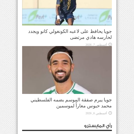
جويا يحافظ على لاعبه الكونغولي كانو ويجدد
لحارسه هادي مرتضى
أغسطس 7, 2026
جويا يبرم صفقة الموسم بضمه الفلسطيني
محمد حبوس معاراً لموسمين
أغسطس 6, 2026
رأي المايسترو