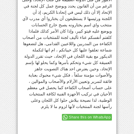
الرغم من أن القانون يحدد ويوضح عمل كل لجنة في
الإتحاد إلا أن ذلك ليس في إتحادنا الكريم، إذ أن
اللجنة ورئيسها لا يستطيعون أن يختاروا أي مدرب لأي
منتخب واي اسم يختارونه يصبح خارج الحسابات
ويوضع عليه فيتو كبير، وإذا كان الأمر كذلك فلماذا
كلفتم أنفسكم عناء تأليف لجنة للمنتخبات من أصحاب
الكفاءة من المدربين واللاعبين القدامى، هل لتضعوها
شماعة تعلقوا عليها كل خيباتكم ، ام انها لتكملة
الديكور مع بقية اللجان في الإتحاد، حيث تقرر الدولة
العميقة كل شيء وتحكم بأمرها وكما يحلو لها بإسم
الإتحاد، وحين يعترض احد هناك التصويت جاهز
والأصوات مؤمنة سلفاً ، فكل شيء محبوك بعناية
فائقة لتمرير وتعيين الأزلام والأصحاب والموالين ،
على حساب أصحاب الكفاءة كما يحصل في معظم
الأحيان في تركيب الأجهزة الفنية لكافة المنتخبات
الوطنية، لذا نصيحة ببلاش حلوا كل اللجان وعلى
رأسها لجنة المنتخبات لأنها لزوم ما لا يلزم.
Share this on WhatsApp