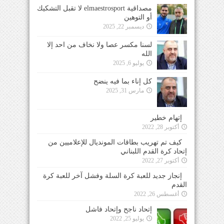
مصداقية elmaestrosport لا تقبل التشكيك
أو التوهين
ديسمبر 22, 2025
لسنا مكسر عصا ولا نخاف من احد إلا
الله
يوليو 6, 2025
كل إناء بما فيه ينضح
مارس 31, 2025
إتهام خطير
أكتوبر 28, 2022
كيف تم تهريب بطاقات المونديال للإعلاميين من
إتحاد كرة القدم اللبناني
أكتوبر 27, 2022
إنجاز جديد للعبة كرة السلة وفشل آخر للعبة كرة
القدم
أغسطس 26, 2022
إتحاد ناجح وإتحاد فاشل
يوليو 25, 2022