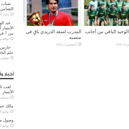
شباب ا
التضامن
يناير 26, 2025
عبد الو
الأنصار 
لوحيد الباقي من أجانب
المدرب لسعد الدريدي باقٍ في
بين 7 فرق
منصبه
نوفمبر 29, 20
2026
أغسطس 8, 2026
حارس م
حلم النا
نوفمبر 27, 20
أخبار وأ
لقب ثا
الأنصار
سبتمبر 15, 4
مالك حس
يوليو 28, 2023
وصول مدا
يوليو 12, 2023