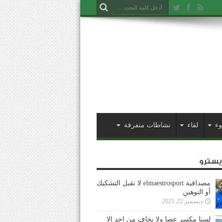
وء
لقاء
نشاطات متفرقة
ايسترو
مصداقية elmaestrosport لا تقبل التشكيك
أو التوهين
ديسمبر 22, 2025
لسنا مكسر عصا ولا نخاف من احد إلا