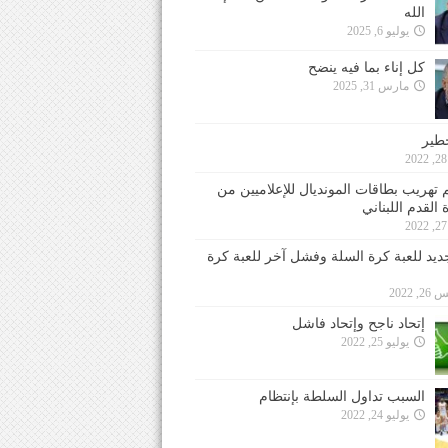
الله
يوليو 6, 2025
كل إناء بما فيه ينضح
مارس 31, 2025
خطير
 تهريب بطاقات المونديال للإعلاميين من
 القدم اللبناني
جديد للعبة كرة السلة وفشل آخر للعبة كرة
 2022
إتحاد ناجح وإتحاد فاشل
يوليو 25, 2022
السبب تداول السلطة بإنتظام
يوليو 24, 2022