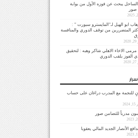
لساحل يبحث عن فوزه الأول من بوابة
 صور
هاب ابو الهيل لـ”المايسترو سبورت ” :
أكثر المتضررين من توقف الدوري والمنافسة
20
رمى الاخاء الاهلي شاكر وهبه : لتحقيق
دي الفوز بلقب الدوري
20
سرار
نٍ للنجمة مع المدرب دراغان على حساب
202
ون مدرباً للتضامن صور
فع الأنصار الجديد المالي يعقوبا