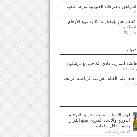
 المراهق وتصرفاته الصبيانية تورط اللعبة
كفاكم تغنٍ بإنتصارات كاذبة وبيع الأوهام
لجماهير
2
ضوء
عايشة للمدرب فادي الكاخي مع برشلونة
202
معلقاً على القناة العراقية الرياضية الرابعة
لهذه الأسباب إنسحب فريق البرج من
الدوري والإتحاد الكروي يتبلغ القرار
رسمياً خلال ساعات
يناير 13, 2026