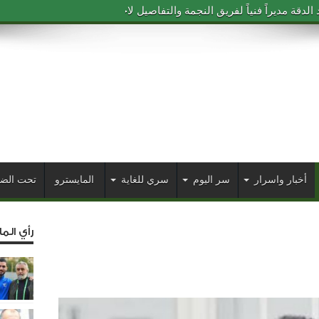
دقة مديراً فنياً لفريق النجمة والتفاصيل لاحقاً
أخبار واسرار
سر اليوم
سري للغاية
المايسترو
تحت الض
رأي الم