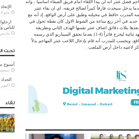
م فضل عنتر أنه لن يبدأ اللقاء امام فريق الصفاء اساسياً ، وأنه
الإتحاد
 يدخل سيحدث فارقاً كبيراً لصالح فريقه، اي ان بقاء عنتر
مايو 6, 2022
مه المدرب حافظ في مخيلته وطبق على أرض الواقع، إذ أنه مع
ي حديد في أخر ربع ساعة من الشوط الاول كان نقطة تحول في
ارحلوا 
للناس وا
عدها بثلاث دقائق اضاف عنتر نفسها الهدف الثاني وبطريقة
مارس 25, 022
رائعة ومميزة ، وفي الشوط الثاني اضاف العهد ثنائية ليخرج فائزاً (4-1) بعدما تحقق السيناريو الذي رسمه
، ويحسب للمدرب أنه قام بإدخال اللاعب عنتر المهاجم بدلاً
 لاعبيه داخل أرض الملعب .
تحت ال
أسبوع م
ديسمبر 11, 3
الحداد 
أكتوبر 6, 2021
لقاء