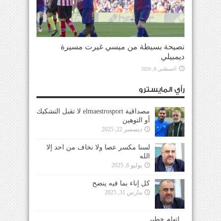
نصيحة بسيطة من ميسي غيرت مسيرة
ديمبيلي
أغسطس 8, 2026
رأي المايسترو
مصداقية elmaestrosport لا تقبل التشكيك
أو التوهين
ديسمبر 22, 2025
لسنا مكسر عصا ولا نخاف من احد إلا
الله
يوليو 6, 2025
كل إناء بما فيه ينضح
مارس 31, 2025
إتهام خطير