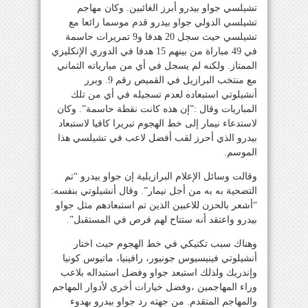
تشيلسي جواو بيدرو أبرز الغائبين. وكان مهاجم
تشيلسي الدولي جواو بيدرو قدم موسما رائعا مع
تشيلسي حيث سجل 20 هدفا و9 تمريرات حاسمة
في 49 مباراة من بينهم 15 هدفا في الدوري الإنكليزي
الممتاز. ولكنه لم يسجل في أي من مبارياته الثماني
مع منتخب البرازيل في القميص رقم 9. وبرر
أنشيلوتي استبعاده لعدم تسجيله في أي من تلك
المباريات وقال :”إن هذه كانت نقطة حاسمة”. وكان
لاستدعاء نيمار إلى خط الهجوم تبريرا كافيا لاستبعاد
بيدرو الذي أحرز لقب أفضل لاعب في تشيلسي هذا
الموسم.
وقالت وسائل الإعلام البرازيلية إن جواو بيدرو “تم
التضحية به به من أجل نيمار”. وقال أنشيلوتي بنفسه:
“أشعر بالحزن للاعبين الذين تم استبعادهم مثل جواو
بيدرو واعتقد أنه ستتاح لهم فرص في المستقبل”.
وهناك سبب تكتيكي في خط الهجوم حيث اختار
أنشيلوتي فينيسيوس جونيور، رافينيا، ماتيوس كونيا
وإندريك ولذلك استبعد جواو وفضل استبداله بلاعب
وراء المهاجمين ،وفضل خيارات أخرى لأدوار المهاجم
والمهاجم المتقدم. من جهته رد جواو بيدرو بهدوء