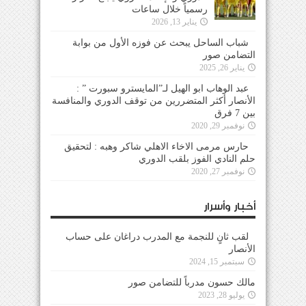
رسمياً خلال ساعات
يناير 13, 2026
شباب الساحل يبحث عن فوزه الأول من بوابة
التضامن صور
يناير 26, 2025
عبد الوهاب ابو الهيل لـ”المايسترو سبورت ” :
الأنصار أكثر المتضررين من توقف الدوري والمنافسة
بين 7 فرق
نوفمبر 29, 2020
حارس مرمى الاخاء الاهلي شاكر وهبه : لتحقيق
حلم النادي الفوز بلقب الدوري
نوفمبر 27, 2020
أخبار وأسرار
لقب ثانٍ للنجمة مع المدرب دراغان على حساب
الأنصار
سبتمبر 15, 2024
مالك حسون مدرباً للتضامن صور
يوليو 28, 2023