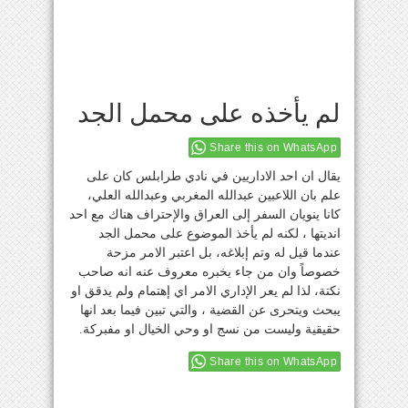
لم يأخذه على محمل الجد
Share this on WhatsApp
يقال ان احد الاداريين في نادي طرابلس كان على
علم بان اللاعبين عبدالله المغربي وعبدالله العلي،
كانا ينويان السفر إلى العراق والإحتراف هناك مع احد
انديتها ، لكنه لم يأخذ الموضوع على محمل الجد
عندما قيل له وتم إبلاغه، بل اعتبر الامر مزحة
خصوصاً وان من جاء يخبره معروف عنه انه صاحب
نكتة، لذا لم يعر الإداري الامر اي إهتمام ولم يدقق او
يبحث ويتحرى عن القضية ، والتي تبين فيما بعد انها
حقيقية وليست من نسج او وحي الخيال او مفبركة.
Share this on WhatsApp