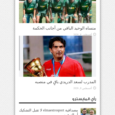
منساه الوحيد الباقي من أجانب الحكمة
أغسطس 8, 2026
المدرب لسعد الدريدي باقٍ في منصبه
أغسطس 8, 2026
رأي المايسترو
مصداقية elmaestrosport لا تقبل التشكيك
أو التوهين