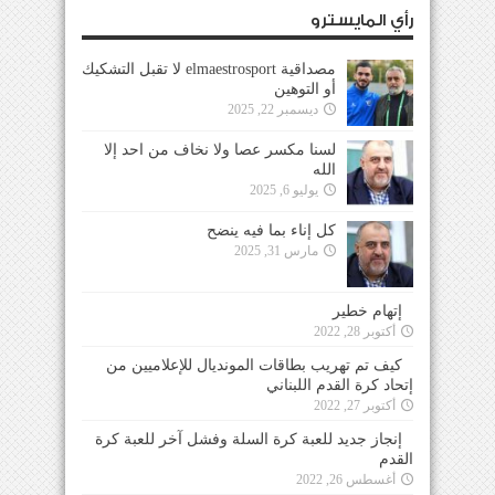
رأي المايسترو
مصداقية elmaestrosport لا تقبل التشكيك
أو التوهين
ديسمبر 22, 2025
لسنا مكسر عصا ولا نخاف من احد إلا
الله
يوليو 6, 2025
كل إناء بما فيه ينضح
مارس 31, 2025
إتهام خطير
أكتوبر 28, 2022
كيف تم تهريب بطاقات المونديال للإعلاميين من
إتحاد كرة القدم اللبناني
أكتوبر 27, 2022
إنجاز جديد للعبة كرة السلة وفشل آخر للعبة كرة
القدم
أغسطس 26, 2022