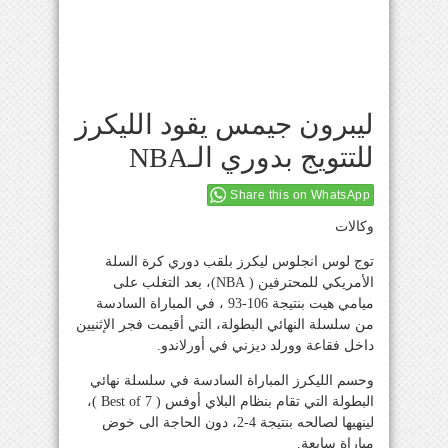
ليبرون جيمس يقود الليكرز
للتتويج بدوري الـNBA
Share this on WhatsApp
وكالات
توج لوس انجلوس ليكرز بلقب دوري كرة السلة
الأمريكي للمحترفين ( NBA)، بعد التغلب على
ميامي هيت بنتيجة 106-93 ، في المباراة السادسة
من سلسلة النهائي البطولة، التي أقيمت فجر الإثنيين
داخل فقاعة وورلد ديزني في أورلاندو.
وحسم الليكرز المباراة السادسة في سلسلة نهائي
البطولة التي تقام بنظام البلاي أوفس ( Best of 7 )،
لينهيها لصالحه بنتيجة 4-2، دون الحاجة الى خوض
مباراة سابعة.