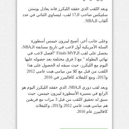
وبعد اللقب الذي حققه الليكرز فانه يعادل بوستن
سلتيكس صاحب الـ17 لقب، ليتساوي الثنائي في عدد
ألقاب الـNBA.
وعلى جانب أخر، أصبح ليبرون جيمس أسطورة
السلة الأمريكية أول لاعب في تاريخ مسابقة الـNBA،
يحصل على لقب الـFinals MVP “أفضل لاعب في
نهائي البطولة ” مع 3 فرق مختلفة بعد حصوله عليها
اليوم مع الليكرز، حيث سبقه له الحصول على هذا
اللقب من قبل مع كلا من ميامي هيت عامي 2012
و2013، ومع كليفلاند كافالييرز في 2016.
ويعد لقب دوري الـNBA، الذي حققه الليكرز اليوم هو
الرابع في مسيرة الأسطورة ليبرون جيمس، حيث
سبق له تحقيق اللقب من قبل 3 مرات مع فريقين
هم ميامي هيت عامي 2012 و2013، وكليفلاند
كافالييرز عام 2016.