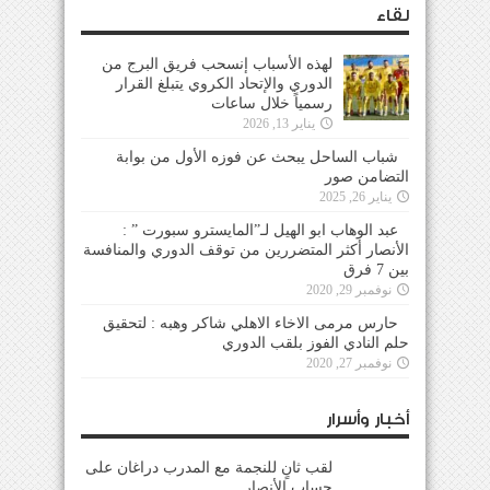
لقاء
لهذه الأسباب إنسحب فريق البرج من
الدوري والإتحاد الكروي يتبلغ القرار
رسمياً خلال ساعات
يناير 13, 2026
شباب الساحل يبحث عن فوزه الأول من بوابة
التضامن صور
يناير 26, 2025
عبد الوهاب ابو الهيل لـ”المايسترو سبورت ” :
الأنصار أكثر المتضررين من توقف الدوري والمنافسة
بين 7 فرق
نوفمبر 29, 2020
حارس مرمى الاخاء الاهلي شاكر وهبه : لتحقيق
حلم النادي الفوز بلقب الدوري
نوفمبر 27, 2020
أخبار وأسرار
لقب ثانٍ للنجمة مع المدرب دراغان على حساب
الأنصار