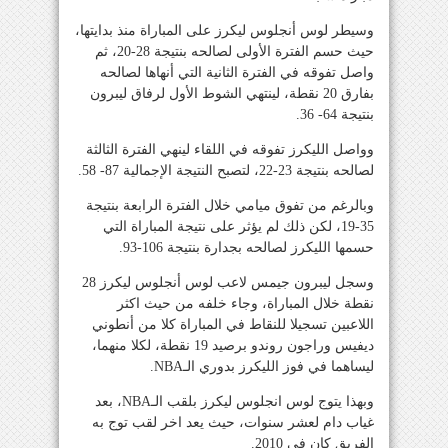
وسيطر لوس أنجلوس ليكرز على المباراة منذ بدايتها،
حيث حسم الفترة الأولى لصالحه بنتيجة 28-20، ثم
واصل تفوقه في الفترة الثانية التي أنهاها لصالحه
بفارق 20 نقطة، لينتهي الشوط الأول لرفاق ليبرون
بنتيجة 64- 36.
وواصل الليكرز تفوقه في اللقاء لينهي الفترة الثالثة
لصالحه بنتيجة 23-22، لتصبح النتيجة الإجمالية 87- 58.
وبالرغم من تفوق ميامي خلال الفترة الرابعة بنتيجة
35-19، لكن ذلك لم يؤثر على نتيجة المباراة التي
حسمها الليكرز لصالحه بجدارة بنتيجة 106-93.
وسجل ليبرون جيمس لاعب لوس أنجلوس ليكرز 28
نقطة خلال المباراة، وجاء خلفه من حيث اكثر
اللاعبين تسجيلا للنقاط في المباراة كلا من أنطوني
ديفيس وراجون روندو برصيد 19 نقطة، لكلا منهما،
ليساهما في فوز الليكرز بدوري الـNBA.
وبهذا يتوج لوس انجلوس ليكرز بلقب الـNBA، بعد
غياب دام لعشر سنوات، حيث يعد اخر لقب توج به
الفريق كان في 2010.