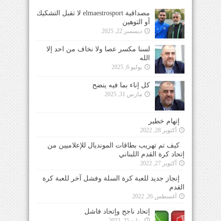
مصداقية elmaestrosport لا تقبل التشكيك
أو التوهين
ديسمبر 22, 2025
لسنا مكسر عصا ولا نخاف من احد إلا
الله
يوليو 6, 2025
كل إناء بما فيه ينضح
مارس 31, 2025
إتهام خطير
أكتوبر 28, 2022
كيف تم تهريب بطاقات المونديال للإعلاميين من
إتحاد كرة القدم اللبناني
أكتوبر 27, 2022
إنجاز جديد للعبة كرة السلة وفشل آخر للعبة كرة
القدم
أغسطس 26, 2022
إتحاد ناجح وإتحاد فاشل
يوليو 25, 2022