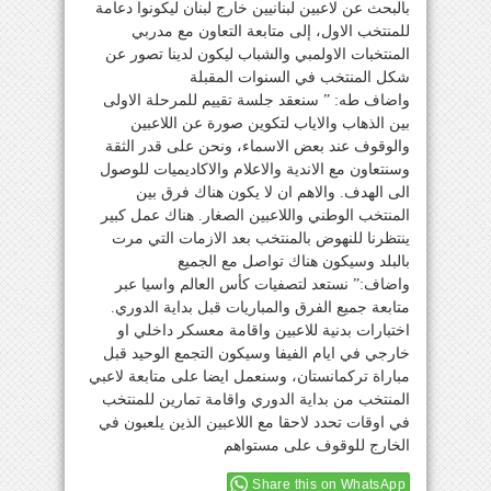
بالبحث عن لاعبين لبنانيين خارج لبنان ليكونوا دعامة
للمنتخب الاول، إلى متابعة التعاون مع مدربي
المنتخبات الاولمبي والشباب ليكون لدينا تصور عن
شكل المنتخب في السنوات المقبلة
واضاف طه: ” سنعقد جلسة تقييم للمرحلة الاولى
بين الذهاب والاياب لتكوين صورة عن اللاعبين
والوقوف عند بعض الاسماء، ونحن على قدر الثقة
وسنتعاون مع الاندية والاعلام والاكاديميات للوصول
الى الهدف. والاهم ان لا يكون هناك فرق بين
المنتخب الوطني واللاعبين الصغار. هناك عمل كبير
ينتظرنا للنهوض بالمنتخب بعد الازمات التي مرت
بالبلد وسيكون هناك تواصل مع الجميع
واضاف:” نستعد لتصفيات كأس العالم واسيا عبر
متابعة جميع الفرق والمباريات قبل بداية الدوري.
اختبارات بدنية للاعبين واقامة معسكر داخلي او
خارجي في ايام الفيفا وسيكون التجمع الوحيد قبل
مباراة تركمانستان، وسنعمل ايضا على متابعة لاعبي
المنتخب من بداية الدوري واقامة تمارين للمنتخب
في اوقات تحدد لاحقا مع اللاعبين الذين يلعبون في
الخارج للوقوف على مستواهم
Share this on WhatsApp