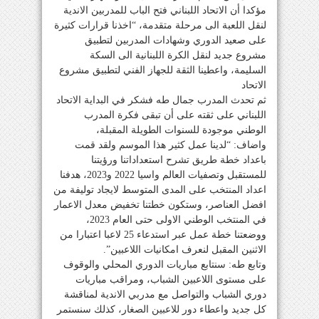
مؤكدا أن الاتحاد اللبناني فتح الباب للمدربين الاندية
لنقل اللعبة الى مرحلة متقدمة، “اخذنا قرارات كثيرة
على صعيد الدوري وشهادات المدربين لتطبيق
مشروع جديد لنقل الكرة اللبنانية الى السكة
السليمة، واعطينا الثقة للجهاز الفني لتطبيق مشروع
الاتحاد
ثم تحدث المدرب جمال طه فشكر في البداية الاتحاد
اللبناني على ثقته على أن تبقى فكرة المدرب
الوطني موجودة للسنوات الطويلة المقبلة،
واضاف: “لدينا عمل كثير هذا الموسم ولقد قمت
باعداد خطة طريق تشرح استعداداتنا ورؤيتنا
للمستقبل وتصفيات العالم واسيا 2022 و2023، هدفنا
اعداد المنتخب على المدى المتوسط لايجاد توليفة من
افضل العناصر، وستكون خطتنا تخفيض معدل الاعمار
في المنتخب الوطني الاولى حتى العام 2023،
ووضعتنا خطة عمل عبر استدعاء 25 لاعبا اعتبارا من
الاثنين المقبل لنعرف امكانيات اللاعبين”.
وتابع طه: سنتابع مباريات الدوري المحلي والوقوف
على مستوى اللاعبين الشباب، ومراقب مباريات
دوري الشباب والتواصل مع مدربي الاندية لمناقشة
كل جديد واعطاء دور للاعبين الصغار، كذلك سنستمر