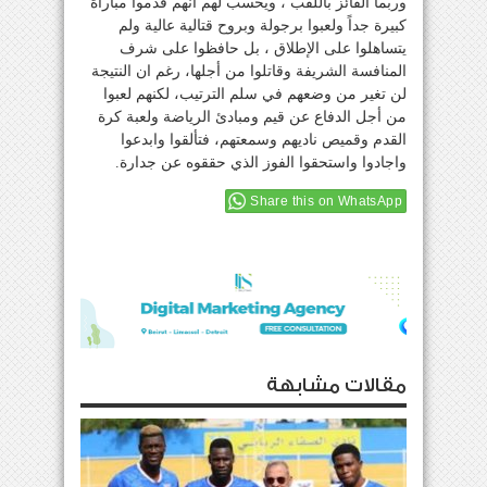
وربما الفائز باللقب ، ويحسب لهم انهم قدموا مباراة
كبيرة جداً ولعبوا برجولة وبروح قتالية عالية ولم
يتساهلوا على الإطلاق ، بل حافظوا على شرف
المنافسة الشريفة وقاتلوا من أجلها، رغم ان النتيجة
لن تغير من وضعهم في سلم الترتيب، لكنهم لعبوا
من أجل الدفاع عن قيم ومبادئ الرياضة ولعبة كرة
القدم وقميص ناديهم وسمعتهم، فتألقوا وابدعوا
واجادوا واستحقوا الفوز الذي حققوه عن جدارة.
Share this on WhatsApp
مقالات مشابهة