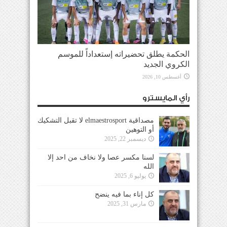
الحكمة يطلق تحضيراته إستعداداً للموسم
الكروي الجديد
أغسطس 10, 2026
رأي المايسترو
مصداقية elmaestrosport لا تقبل التشكيك
أو التوهين
ديسمبر 22, 2025
لسنا مكسر عصا ولا نخاف من احد إلا
الله
يوليو 6, 2025
كل إناء بما فيه ينضح
مارس 31, 2025