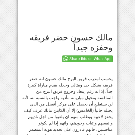
مالك حسون حضر فريقه
وحفزه جيداً
Share this on WhatsApp
يحسب لمدرب فريق البرج مالك حسون انه حضر
فريقه بشكل جيد ومثالي وجعله يقدم مباراة كبيرة
جداً، إذ انه رغم إبتعاد وخروج فريق البرج من
المنافسة وتحول مبارياته لتأدية واجب بالنسبة له، لأنه
لن يستطيع أن يحصل على مركز أفضل من الذي
يحتله حالياً (الخامس) إلا أن الكابتن مالك عرف كيف
يحفز لاعبيه ويطلب منهم ان يلعبوا من اجل ناديهم
وانفسهم وإثبات وجودهم، وانهم إذا لم يكونوا
منافسين، فانهم قادرون على تحديد هوية المتصدر