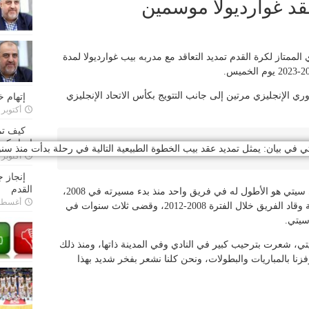
د غوارديولا موسمين
لممتاز لكرة القدم تمديد التعاقد مع مدربه بيب غوارديولا لمدة
وري الإنجليزي مرتين إلى جانب التتويج بكأس الاتحاد الإنجليزي
إتهام 
أكتوبر 28, 2022
كيف تم
إتحاد كرة
 بيان: يمثل تمديد عقد بيب الخطوة الطبيعية التالية في رحلة بدأت منذ سنوات عد
أكتوبر 27, 2022
إنجاز 
القدم
ووجود غوارديولا على مدار خمس سنوات في سيتي هو الأطول له في فريق واحد منذ بدء مسيرته في 2008،
أغسطس 26,
إذ بدأ غوارديولا (49 عاما) مشواره مع برشلونة وقاد الفريق خلال الفترة 2008-2012، وقضى ثلاث سنوات في
 سيتي.
ي، شعرت بترحيب كبير في النادي وفي المدينة ذاتها، ومنذ ذلك
فزنا بالمباريات والبطولات، ونحن كلنا نشعر بفخر شديد بهذا