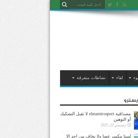
وء
لقاء
نشاطات متفرقة
ايسترو
مصداقية elmaestrosport لا تقبل التشكيك
أو التوهين
ديسمبر 22, 2025
لسنا مكسر عصا ولا نخاف من احد إلا