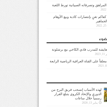
 المراهق وتصرفاته الصبيانية تورط اللعبة
كفاكم تغنٍ بإنتصارات كاذبة وبيع الأوهام
لجماهير
2
ضوء
عايشة للمدرب فادي الكاخي مع برشلونة
202
معلقاً على القناة العراقية الرياضية الرابعة
لهذه الأسباب إنسحب فريق البرج من
الدوري والإتحاد الكروي يتبلغ القرار
رسمياً خلال ساعات
يناير 13, 2026