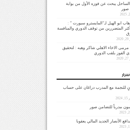
لساحل يبحث عن فوزه الأول من بوابة
 صور
هاب ابو الهيل لـ”المايسترو سبورت ” :
أكثر المتضررين من توقف الدوري والمنافسة
20
رمى الاخاء الاهلي شاكر وهبه : لتحقيق
دي الفوز بلقب الدوري
20
سرار
نٍ للنجمة مع المدرب دراغان على حساب
202
ون مدرباً للتضامن صور
فع الأنصار الجديد المالي يعقوبا