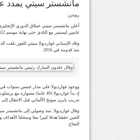
مانشستر سيتي يمدد عق
رويترز
أعلن مانشستر سيتي عملاق الدوري الإنجليزي ا
عامين ليستمر مع النادي حتى نهاية موسم 2022-2023 يوم الخميس.
وقاد الإسباني غوارديولا سيتي للفوز بلقب الد
منذ قدومه في 2016.
وقال خلدون المبارك رئيس مانشستر سيتي في
تدريب بايرن ميونخ الألماني قبل الانتقال إلى
وقال غوارديولا: منذ وصولي إلى مانشستر سيت
الحين حققنا هدفا كبيرا معا وسجلنا الأهداف و
النجاح.