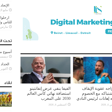
الإتحاد
مايو 6, 2022
ارحلوا 
للناس وا
مارس 25, 022
تحت ال
أسبوع م
ديسمبر 11, 3
الحداد 
أكتوبر 6, 2021
لقاء
واجه عقوبة الإيقاف
الفيفا ينفي عرض إنفانتينو
تباكه مع الخصوم
استضافة نهائي كأس العالم
 إهانات لرئيس النادي
2030 على المغرب
2026
أغسطس 6, 2026