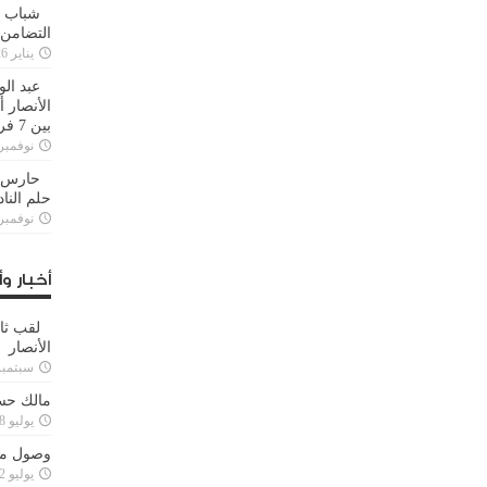
شباب ا
التضامن
يناير 26, 2025
عبد الو
الأنصار 
بين 7 فرق
نوفمبر 29, 20
حارس م
حلم النا
نوفمبر 27, 20
أخبار وأ
لقب ثا
الأنصار
سبتمبر 15, 4
مالك حس
يوليو 28, 2023
وصول مدا
يوليو 12, 2023