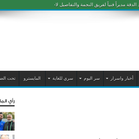
دقة مديراً فنياً لفريق النجمة والتفاصيل لاحقاً
أخبار واسرار
سر اليوم
سري للغاية
المايسترو
تحت الض
رأي الم