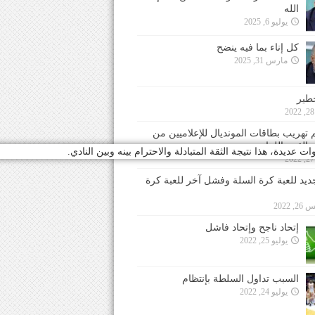
الله
يوليو 6, 2025
كل إناء بما فيه ينضح
مارس 31, 2025
خطير
 تهريب بطاقات المونديال للإعلاميين من
 القدم اللبناني
يدة، هذا نتيجة الثقة المتبادلة والاحترام بينه وبين النادي.
جديد للعبة كرة السلة وفشل آخر للعبة كرة
 2022
إتحاد ناجح وإتحاد فاشل
يوليو 25, 2022
السبب تداول السلطة بإنتظام
يوليو 24, 2022