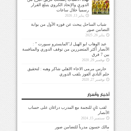
الدوري والإتحاد الكروي يتبلغ القرار
رسمياً خلال ساعات
يناير 13, 2026
شباب الساحل يبحث عن فوزه الأول من بوابة
التضامن صور
يناير 26, 2025
عبد الوهاب ابو الهيل لـ”المايسترو سبورت ” :
الأنصار أكثر المتضررين من توقف الدوري والمنافسة
بين 7 فرق
نوفمبر 29, 2020
حارس مرمى الاخاء الاهلي شاكر وهبه : لتحقيق
حلم النادي الفوز بلقب الدوري
نوفمبر 27, 2020
أخبار وأسرار
لقب ثانٍ للنجمة مع المدرب دراغان على حساب
الأنصار
سبتمبر 15, 2024
مالك حسون مدرباً للتضامن صور