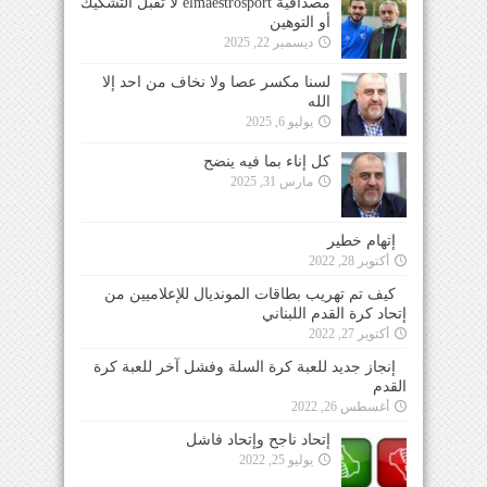
مصداقية elmaestrosport لا تقبل التشكيك
أو التوهين
ديسمبر 22, 2025
لسنا مكسر عصا ولا نخاف من احد إلا
الله
يوليو 6, 2025
كل إناء بما فيه ينضح
مارس 31, 2025
إتهام خطير
أكتوبر 28, 2022
كيف تم تهريب بطاقات المونديال للإعلاميين من
إتحاد كرة القدم اللبناني
أكتوبر 27, 2022
إنجاز جديد للعبة كرة السلة وفشل آخر للعبة كرة
القدم
أغسطس 26, 2022
إتحاد ناجح وإتحاد فاشل
يوليو 25, 2022