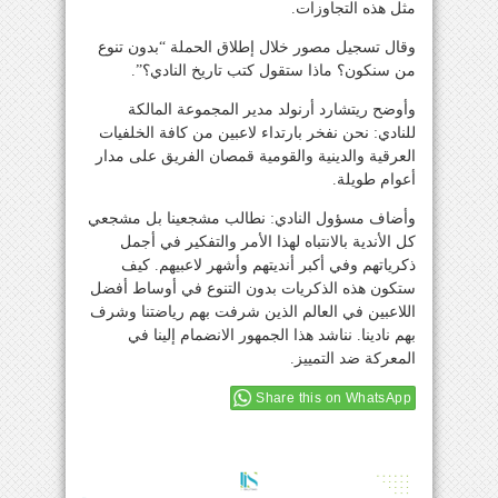
مثل هذه التجاوزات.
وقال تسجيل مصور خلال إطلاق الحملة “بدون تنوع
من سنكون؟ ماذا ستقول كتب تاريخ النادي؟”.
وأوضح ريتشارد أرنولد مدير المجموعة المالكة
للنادي: نحن نفخر بارتداء لاعبين من كافة الخلفيات
العرقية والدينية والقومية قمصان الفريق على مدار
أعوام طويلة.
وأضاف مسؤول النادي: نطالب مشجعينا بل مشجعي
كل الأندية بالانتباه لهذا الأمر والتفكير في أجمل
ذكرياتهم وفي أكبر أنديتهم وأشهر لاعبيهم. كيف
ستكون هذه الذكريات بدون التنوع في أوساط أفضل
اللاعبين في العالم الذين شرفت بهم رياضتنا وشرف
بهم نادينا. نناشد هذا الجمهور الانضمام إلينا في
المعركة ضد التمييز.
Share this on WhatsApp