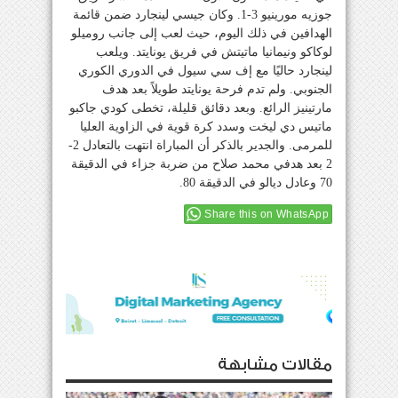
جوزيه مورينيو 3-1. وكان جيسي لينجارد ضمن قائمة
الهدافين في ذلك اليوم، حيث لعب إلى جانب روميلو
لوكاكو ونيمانيا ماتيتش في فريق يونايتد. ويلعب
لينجارد حاليًا مع إف سي سيول في الدوري الكوري
الجنوبي. ولم تدم فرحة يونايتد طويلاً بعد هدف
مارتينيز الرائع. وبعد دقائق قليلة، تخطى كودي جاكبو
ماتيس دي ليخت وسدد كرة قوية في الزاوية العليا
للمرمى. والجدير بالذكر أن المباراة انتهت بالتعادل 2-
2 بعد هدفي محمد صلاح من ضربة جزاء في الدقيقة
70 وعادل ديالو في الدقيقة 80.
Share this on WhatsApp
مقالات مشابهة