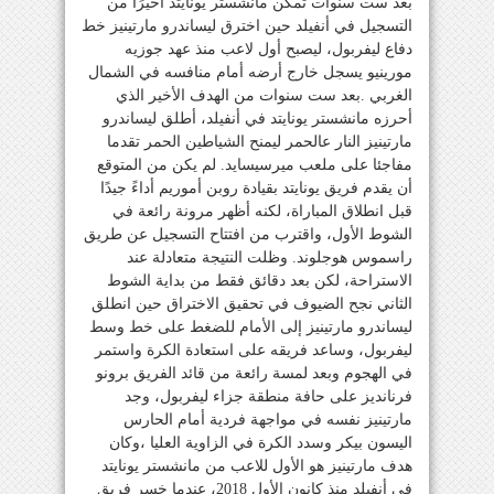
بعد ست سنوات تمكن مانشستر يونايتد أخيرًا من
التسجيل في أنفيلد حين اخترق ليساندرو مارتينيز خط
دفاع ليفربول، ليصبح أول لاعب منذ عهد جوزيه
مورينيو يسجل خارج أرضه أمام منافسه في الشمال
الغربي .بعد ست سنوات من الهدف الأخير الذي
أحرزه مانشستر يونايتد في أنفيلد، أطلق ليساندرو
مارتينيز النار عالحمر ليمنح الشياطين الحمر تقدما
مفاجئا على ملعب ميرسيسايد. لم يكن من المتوقع
أن يقدم فريق يونايتد بقيادة روبن أموريم أداءً جيدًا
قبل انطلاق المباراة، لكنه أظهر مرونة رائعة في
الشوط الأول، واقترب من افتتاح التسجيل عن طريق
راسموس هوجلوند. وظلت النتيجة متعادلة عند
الاستراحة، لكن بعد دقائق فقط من بداية الشوط
الثاني نجح الضيوف في تحقيق الاختراق حين انطلق
ليساندرو مارتينيز إلى الأمام للضغط على خط وسط
ليفربول، وساعد فريقه على استعادة الكرة واستمر
في الهجوم وبعد لمسة رائعة من قائد الفريق برونو
فرنانديز على حافة منطقة جزاء ليفربول، وجد
مارتينيز نفسه في مواجهة فردية أمام الحارس
اليسون بيكر وسدد الكرة في الزاوية العليا ،وكان
هدف مارتينيز هو الأول للاعب من مانشستر يونايتد
في أنفيلد منذ كانون الأول 2018، عندما خسر فريق