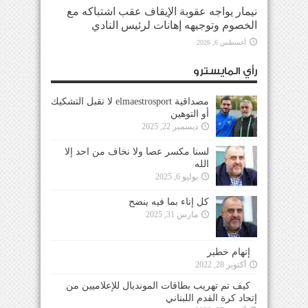
نيمار يواجه عقوبة الإيقاف عقب اشتباكه مع
الخصوم وتوجيهه إهانات لرئيس النادي
أغسطس 6, 2026
رأي المايسترو
مصداقية elmaestrosport لا تقبل التشكيك
أو التوهين
ديسمبر 22, 2025
لسنا مكسر عصا ولا نخاف من احد إلا
الله
يوليو 6, 2025
كل إناء بما فيه ينضح
مارس 31, 2025
إتهام خطير
أكتوبر 28, 2022
كيف تم تهريب بطاقات المونديال للإعلاميين من
إتحاد كرة القدم اللبناني