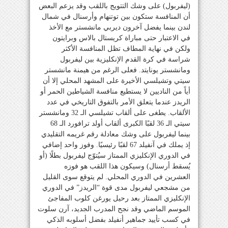
(ليفربول) على وشك التتويج باللقب وقد يزعم البعض
أن المنافسة ستكون بين توتنهام وأرسنال في شمال
لندن بينما يفضل آخرون ديربي مانشستر مع الأخذ
في الاعتبار حتى مباراة كريستال بالاس وبرايتون
ولكن في نهاية المطاف تظل المنافسة الأكثر
شراسة في كرة القدم الإنكليزية بين ليفربول
ومانشستر يونايتد. فعلى الرغم من هيمنة مانشستر
سيتي وتشيلسي الأخيرة على المشهد المحلي إلا أن
أياً من الناديين لا يستطيع منافسة الشياطين الحمر أو
الريدز عندما يتعلق الأمر بالتفوق التاريخي في عدد
الألقاب. يطغى على ألقاب تشيلسي الـ 32 ومانشستر
سيتي الـ 36 لقبًا الكبرى ألقاب أولد ترافورد الـ 68
بينما ليفربول على وشك معادلة رقم غريمه التقليدي
إذ يملك في آنفيلد 67 لقبًا رئيسيًا. وفوز واحد إضافي
في الدوري الإنكليزي الممتاز سيُتوّج ليفربول بطلًا (أو
يُسقط أرسنال) وسيكون هذا اللقب هو فوزه
العشرين في الدوري المحلي. لم يتوقع سوى القليل
من مشجعي ليفربول مدى قوة “الريدز” في الدوري
الإنكليزي الممتاز بعد رحيل يورغن كلوب المفاجئ
الموسم الماضي وقد نجح المدرب الجديد، آرن سلوت
في كسب تأييد جماهير أنفيلد بفضل أسلوبه الذكي