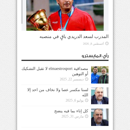
المدرب لسعد الدريدي باقٍ في منصبه
أغسطس 8, 2026
رأي المايسترو
مصداقية elmaestrosport لا تقبل التشكيك
أو التوهين
ديسمبر 22, 2025
لسنا مكسر عصا ولا نخاف من احد إلا
الله
يوليو 6, 2025
كل إناء بما فيه ينضح
مارس 31, 2025