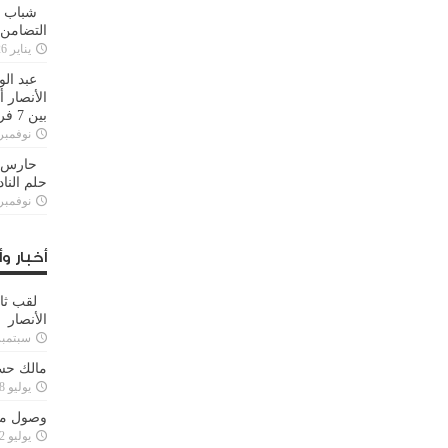
شباب ا
التضامن
يناير 26, 2025
عبد الو
الأنصار 
بين 7 فرق
نوفمبر 29, 20
حارس م
حلم النا
نوفمبر 27, 20
أخبار وأ
لقب ثا
الأنصار
سبتمبر 15, 4
مالك حس
يوليو 28, 2023
وصول مدا
يوليو 12, 2023