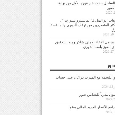
لساحل يبحث عن فوزه الأول من بوابة
 صور
هاب ابو الهيل لـ”المايسترو سبورت ” :
أكثر المتضررين من توقف الدوري والمنافسة
20
رمى الاخاء الاهلي شاكر وهبه : لتحقيق
دي الفوز بلقب الدوري
20
سرار
نٍ للنجمة مع المدرب دراغان على حساب
202
ون مدرباً للتضامن صور
فع الأنصار الجديد المالي يعقوبا