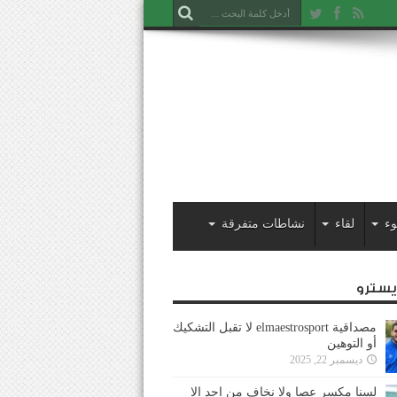
وء
لقاء
نشاطات متفرقة
ايسترو
مصداقية elmaestrosport لا تقبل التشكيك
أو التوهين
ديسمبر 22, 2025
لسنا مكسر عصا ولا نخاف من احد إلا