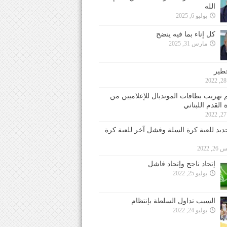
الله
يوليو 6, 2025
كل إناء بما فيه ينضح
مارس 31, 2025
خطير
 تهريب بطاقات المونديال للإعلاميين من
 القدم اللبناني
جديد للعبة كرة السلة وفشل آخر للعبة كرة
 2022
إتحاد ناجح وإتحاد فاشل
يوليو 25, 2022
السبب تداول السلطة بإنتظام
يوليو 24, 2022