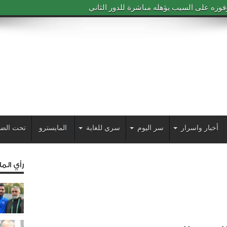
فوزه على السيب يؤهله مباشرة للدور الثاني
أخبار واسرار
سر اليوم
سري للغاية
المايسترو
تحت الض
رأي الم