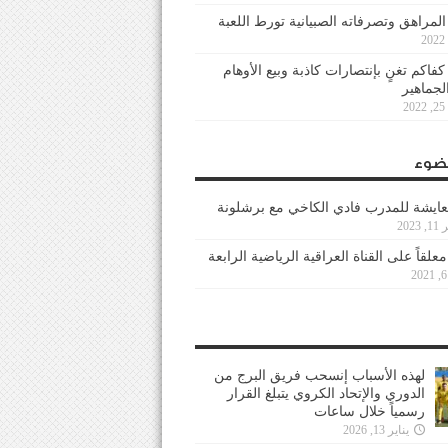
 المراهق وتصرفاته الصبيانية تورط اللعبة
كفاكم تغنٍ بإنتصارات كاذبة وبيع الأوهام
لجماهير
2
ضوء
عايشة للمدرب فادي الكاخي مع برشلونة
202
معلقاً على القناة العراقية الرياضية الرابعة
لهذه الأسباب إنسحب فريق البرج من
الدوري والإتحاد الكروي يتبلغ القرار
رسمياً خلال ساعات
يناير 13, 2026