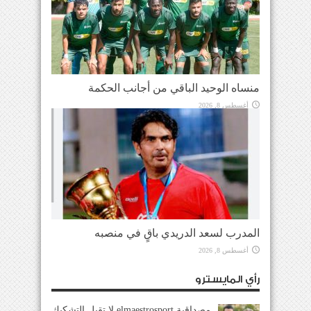
منساه الوحيد الباقي من أجانب الحكمة
أغسطس 8, 2026
المدرب لسعد الدريدي باقٍ في منصبه
أغسطس 8, 2026
رأي المايسترو
مصداقية elmaestrosport لا تقبل التشكيك