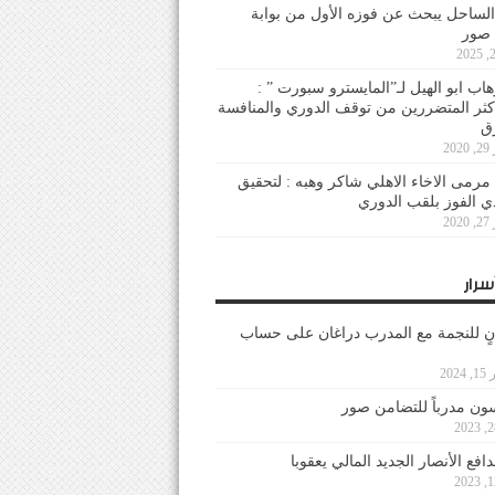
لساحل يبحث عن فوزه الأول من بوابة
 صور
هاب ابو الهيل لـ”المايسترو سبورت ” :
أكثر المتضررين من توقف الدوري والمنافسة
20
رمى الاخاء الاهلي شاكر وهبه : لتحقيق
دي الفوز بلقب الدوري
20
سرار
نٍ للنجمة مع المدرب دراغان على حساب
202
ون مدرباً للتضامن صور
فع الأنصار الجديد المالي يعقوبا