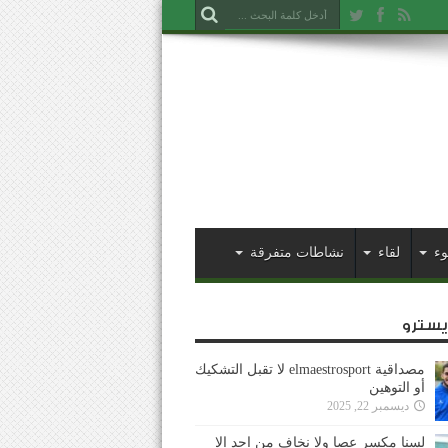
وء
لقاء
نشاطات متفرقة
ايسترو
مصداقية elmaestrosport لا تقبل التشكيك
أو التوهين
ديسمبر 22, 2025
لسنا مكسر عصا ولا نخاف من احد إلا