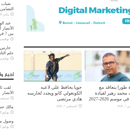
شباب ا
التضامن
يناير 26, 2025
عبد الو
الأنصار 
بين 7 فرق
نوفمبر 29, 20
حارس م
حلم النا
نوفمبر 27, 20
أخبار وأ
 طورا يتعاقد مع
جويا يحافظ على لاعبه
لقب ثا
محمد زهير لقيادة
الكونغولي كانو ويجدد لحارسه
الأنصار
 موسم 2026-2027
هادي مرتضى
سبتمبر 15, 4
2026
أغسطس 7, 2026
مالك حس
يوليو 28, 2023
وصول مدا
يوليو 12, 2023