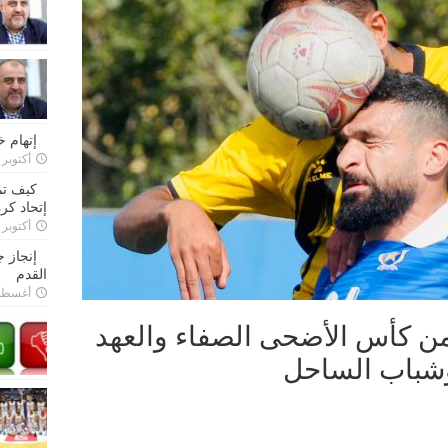
إتهام 
أكتوبر 28, 2022
كيف تم
إتحاد كرة
أكتوبر 27, 2022
إنجاز 
القدم
أغسطس 26,
ة من كأس الأضحى الصفاء والعهد
 وشباب الساحل