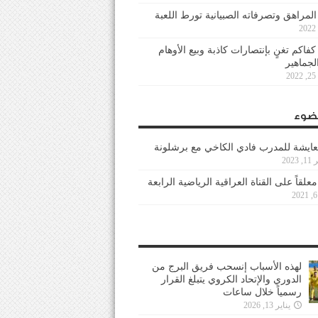
 المراهق وتصرفاته الصبيانية تورط اللعبة
كفاكم تغنٍ بإنتصارات كاذبة وبيع الأوهام
لجماهير
2
ضوء
عايشة للمدرب فادي الكاخي مع برشلونة
202
معلقاً على القناة العراقية الرياضية الرابعة
لهذه الأسباب إنسحب فريق البرج من
الدوري والإتحاد الكروي يتبلغ القرار
رسمياً خلال ساعات
يناير 13, 2026