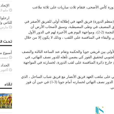
الإتحاد
دورة كأس الأضحى، فتقام ثلاث مباريات على ثلاثة ملاعب
مايو 6, 2022
ارحلوا 
نظم الدورة) فريق العهد في إطلالة أولى للفريق الأصفر في
للناس وا
فريق المضيف في وطى المصيطبة، وسبق لأصحاب الأرض أن
مارس 25, 022
تعادلوا في لقائهم الإفتتاحي للدورة مع فريق النجمة (2-2)، ومواجهة اليوم هي الأخيرة لهم في الدور الأول
 والبقاء في المنافسة على اللقب ، وذلك لا يكون إلا من خلال
تحت ال
لأولى بين فريقي جويا والحكمة وتقام عند الساعة الثالثة والنصف
أسبوع م
الجنوبي لتحقيق الفوز كي يضمن تأهله للدور نصف النهائي، في
ديسمبر 11, 3
 خارج دائرة المنافسة على لقب الدورة، لخسارته في المواجهة
الحداد 
أكتوبر 6, 2021
تقي على ملعب العهد فريق الأنصار مع فريق شباب الساحل ، الذي
يحتاج للفوز أن أراد البقاء في المنافسة وبلوغ الدور نصف النهائي لخسارته أمام جويا (3-1) في حين أن فوز
لقاء
ي.