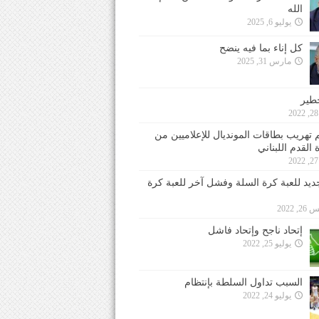
الله
يوليو 6, 2025
كل إناء بما فيه ينضح
مارس 31, 2025
خطير
 تهريب بطاقات المونديال للإعلاميين من
 القدم اللبناني
جديد للعبة كرة السلة وفشل آخر للعبة كرة
 2022
إتحاد ناجح وإتحاد فاشل
يوليو 25, 2022
السبب تداول السلطة بإنتظام
يوليو 24, 2022