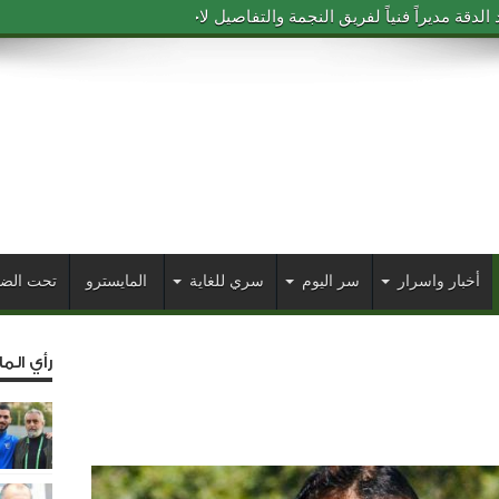
دقة مديراً فنياً لفريق النجمة والتفاصيل لاحقاً
أخبار واسرار
سر اليوم
سري للغاية
المايسترو
تحت الض
رأي الم