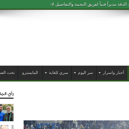
دقة مديراً فنياً لفريق النجمة والتفاصيل لاحقاً
أخبار واسرار
سر اليوم
سري للغاية
المايسترو
تحت الض
رأي الم