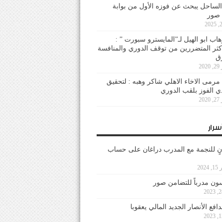
لساحل يبحث عن فوزه الأول من بوابة
 صور
هاب ابو الهيل لـ”المايسترو سبورت ” :
أكثر المتضررين من توقف الدوري والمنافسة
20
رمى الاخاء الاهلي شاكر وهبه : لتحقيق
دي الفوز بلقب الدوري
20
سرار
نٍ للنجمة مع المدرب دراغان على حساب
202
ون مدرباً للتضامن صور
فع الأنصار الجديد المالي يعقوبا