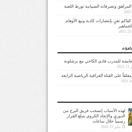
 المراهق وتصرفاته الصبيانية تورط اللعبة
كفاكم تغنٍ بإنتصارات كاذبة وبيع الأوهام
لجماهير
2
ضوء
عايشة للمدرب فادي الكاخي مع برشلونة
202
معلقاً على القناة العراقية الرياضية الرابعة
لهذه الأسباب إنسحب فريق البرج من
الدوري والإتحاد الكروي يتبلغ القرار
رسمياً خلال ساعات
يناير 13, 2026