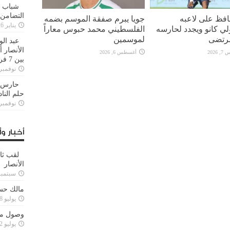
شباب ا
التضامن
افظ على لاعبه
جويا يبرم صفقة الموسم بضمه
يناير 26, 2025
لي كانو ويجدد لحارسه
الفلسطيني محمد حبوس معاراً
رتضى
لموسمين
عبد الو
الأنصار 
2026
أغسطس 6, 2026
بين 7 فرق
نوفمبر 29, 20
حارس م
حلم النا
نوفمبر 27, 20
أخبار وأ
لقب ثا
الأنصار
سبتمبر 15, 4
مالك حس
يوليو 28, 2023
وصول مدا
يوليو 12, 2023