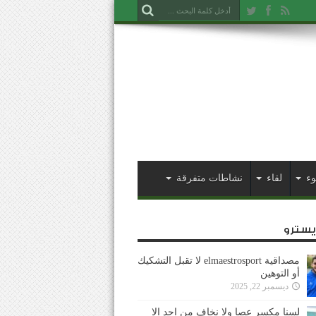
وء
لقاء
نشاطات متفرقة
ايسترو
مصداقية elmaestrosport لا تقبل التشكيك
أو التوهين
ديسمبر 22, 2025
لسنا مكسر عصا ولا نخاف من احد إلا