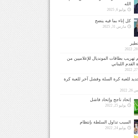
الله
يوليو 6, 2025
كل إناء بما فيه ينضح
مارس 31, 2025
خطير
 تهريب بطاقات المونديال للإعلاميين من
 القدم اللبناني
جديد للعبة كرة السلة وفشل آخر للعبة كرة
 2022
إتحاد ناجح وإتحاد فاشل
يوليو 25, 2022
السبب تداول السلطة بإنتظام
يوليو 24, 2022