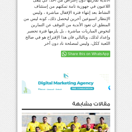
الأندية تمارينها دون إعتراض من احد، كي يبقى
اللاعبون في جهوزية تامة تمكنهم من إستئناف
النشاط بعد إنتهاء فترة الإقفال مباشرة ، وليس
الإنتظار اسبوعين آخرين ليحصل ذلك، كونه ليس من
المنطق ان تعود الأندية من التوقف عن التمارين
لتخوض المباريات مباشرة ، بل يلزمها فترة تحضير
وإعداد لذلك، وبالتالي فان هذا الإقتراح هو في صالح
اللعبة ككل، وليس لمصلحة ناد دون آخر
Share this on WhatsApp
مقالات مشابهة