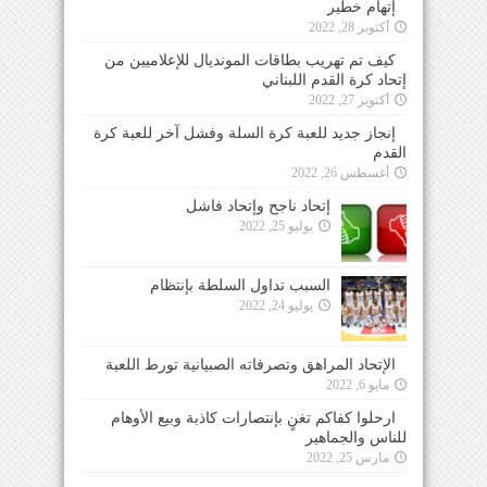
إتهام خطير
أكتوبر 28, 2022
كيف تم تهريب بطاقات المونديال للإعلاميين من
إتحاد كرة القدم اللبناني
أكتوبر 27, 2022
إنجاز جديد للعبة كرة السلة وفشل آخر للعبة كرة
القدم
أغسطس 26, 2022
إتحاد ناجح وإتحاد فاشل
يوليو 25, 2022
السبب تداول السلطة بإنتظام
يوليو 24, 2022
الإتحاد المراهق وتصرفاته الصبيانية تورط اللعبة
مايو 6, 2022
ارحلوا كفاكم تغنٍ بإنتصارات كاذبة وبيع الأوهام
للناس والجماهير
مارس 25, 2022