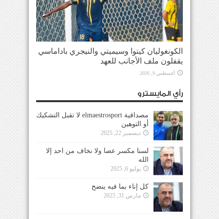
الكونغوليان كيتوا وسيميتي والنيجري باداماسي
يقفلون ملف الأجانب للعهد
أغسطس 9, 2026
رأي المايسترو
مصداقية elmaestrosport لا تقبل التشكيك
أو التوهين
ديسمبر 22, 2025
لسنا مكسر عصا ولا نخاف من احد إلا
الله
يوليو 6, 2025
كل إناء بما فيه ينضح
مارس 31, 2025