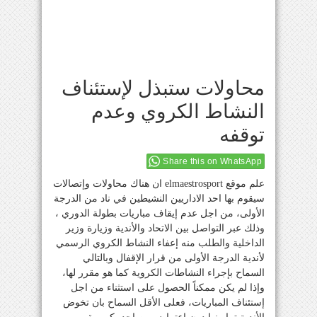
محاولات ستبذل لإستئناف
النشاط الكروي وعدم
توقفه
Share this on WhatsApp
علم موقع elmaestrosport ان هناك محاولات وإتصالات
سيقوم بها احد الاداريين النشيطين في ناد من الدرجة
الأولى، من اجل عدم إيقاف مباريات بطولة الدوري ،
وذلك عبر التواصل بين الاتحاد والأندية وزيارة وزير
الداخلية والطلب منه إعفاء النشاط الكروي الرسمي
لأندية الدرجة الأولى من قرار الإقفال وبالتالي
السماح بإجراء النشاطات الكروية كما هو مقرر لها،
وإذا لم يكن ممكناً الحصول على استثناء من اجل
إستئناف المباريات، فعلى الأقل السماح بان تخوض