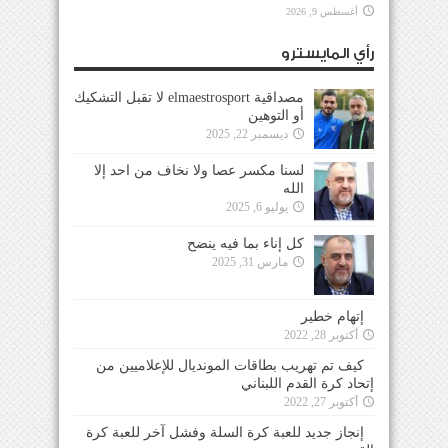
أغسطس 9, 2026
رأي المايسترو
مصداقية elmaestrosport لا تقبل التشكيك
أو التوهين
ديسمبر 22, 2025
لسنا مكسر عصا ولا نخاف من احد إلا
الله
يوليو 6, 2025
كل إناء بما فيه ينضح
مارس 31, 2025
إتهام خطير
أكتوبر 28, 2022
كيف تم تهريب بطاقات المونديال للإعلاميين من
إتحاد كرة القدم اللبناني
أكتوبر 27, 2022
إنجاز جديد للعبة كرة السلة وفشل آخر للعبة كرة