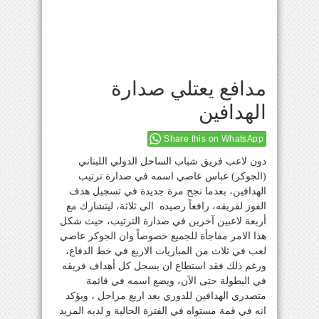
مدافع يعتلي صدارة
الهدافين
Share this on WhatsApp
دون لاعب فريق شباب الساحل الدولي اللبناني
(الجوكر) عباس عاصي اسمه في صدارة ترتيب
الهدافين، بعدما نجح مرة جديدة في تسجيل هدف
الفوز لفريقه، رافعاً رصيده الى ثلاثة، ليتشارك مع
أربعة لاعبين آخرين في صدارة الترتيب، حيث شكل
هذا الامر مفاجأة للجميع خصوصاً وان الجوكر عاصي
لعب في ثلاث من المباريات الاربع في خط الدفاع،
ورغم ذلك فقد استطاع ان يسجل كل أهداف فريقه
في البطولة حتى الآن، ويضع اسمه في قائمة
متصدري الهدافين للدوري بعد اربع مراحل ، ويؤكد
انه في قمة مستواه في الفترة الحالية و لديه المزيد