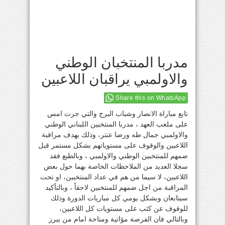
مدربا المنتخبان الوطني
والاولمبي يراقبان اللاعبين
Share this on WhatsApp
تابع مباراة الانصار وشباب البرج والتي جرت امس
على ملعب العهد ، مدربا المنتخبين اللبناني الوطني
والاولمبي جمال طه ورضا عنتر، وذلك بهدف مراقبة
اللاعبين والوقوف على مستوياتهم بشكل مستمر قبل
ضمهم للمنتخبين الوطني والاولمبي ، وبالطبع فقد
سجلا العديد من الملاحظات الخاصة بهما حول بعض
اللاعبين، لا سيما من هم في عداد المنتخبين، او تحت
المراقبة من اجل ضمهم للمنتخبين لاحقاً ، وبالتأكيد
سيتابعان وبشكل يومي كل مباريات الدورة وذلك
للوقوف عن كثب على مستويات كل اللاعبين،
وبالتالي فان الفرصة مؤاتية ومتاحة امام من يبرز