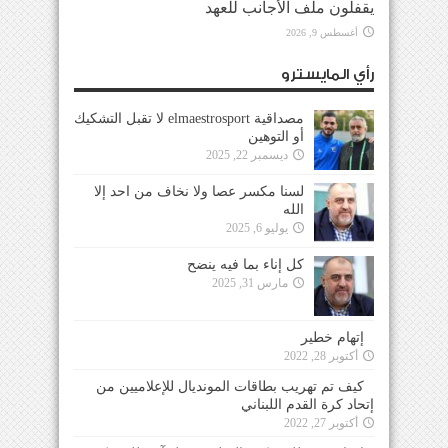
يقفلون ملف الأجانب للعهد
أغسطس 9, 2026
رأي المايسترو
مصداقية elmaestrosport لا تقبل التشكيك
أو التوهين
ديسمبر 22, 2025
لسنا مكسر عصا ولا نخاف من احد إلا
الله
يوليو 6, 2025
كل إناء بما فيه ينضح
مارس 31, 2025
إتهام خطير
أكتوبر 28, 2022
كيف تم تهريب بطاقات المونديال للإعلاميين من
إتحاد كرة القدم اللبناني
أكتوبر 27, 2022