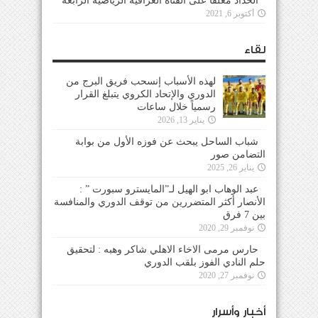
الحداد معلقاً على القناة العراقية الرياضية الرابعة
أكتوبر 6, 2021
لقاء
لهذه الأسباب إنسحب فريق البرج من
الدوري والإتحاد الكروي يتبلغ القرار
رسمياً خلال ساعات
يناير 13, 2026
شباب الساحل يبحث عن فوزه الأول من بوابة
التضامن صور
يناير 26, 2025
عبد الوهاب ابو الهيل لـ”المايسترو سبورت ” :
الأنصار أكثر المتضررين من توقف الدوري والمنافسة
بين 7 فرق
نوفمبر 29, 2020
حارس مرمى الاخاء الاهلي شاكر وهبه : لتحقيق
حلم النادي الفوز بلقب الدوري
نوفمبر 27, 2020
أخبار وأسرار