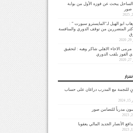
لساحل يبحث عن فوزه الأول من بوابة
 صور
هاب ابو الهيل لـ”المايسترو سبورت ” :
أكثر المتضررين من توقف الدوري والمنافسة
20
رمى الاخاء الاهلي شاكر وهبه : لتحقيق
دي الفوز بلقب الدوري
20
سرار
نٍ للنجمة مع المدرب دراغان على حساب
202
ون مدرباً للتضامن صور
فع الأنصار الجديد المالي يعقوبا