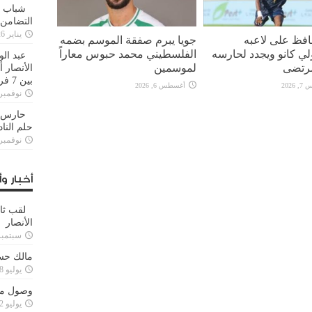
شباب ا
التضامن
يناير 26, 2025
افظ على لاعبه
جويا يبرم صفقة الموسم بضمه
لي كانو ويجدد لحارسه
الفلسطيني محمد حبوس معاراً
عبد الو
رتضى
لموسمين
الأنصار 
بين 7 فرق
2026
أغسطس 6, 2026
نوفمبر 29, 20
حارس م
حلم النا
نوفمبر 27, 20
أخبار وأ
لقب ثا
الأنصار
سبتمبر 15, 4
مالك حس
يوليو 28, 2023
وصول مدا
يوليو 12, 2023