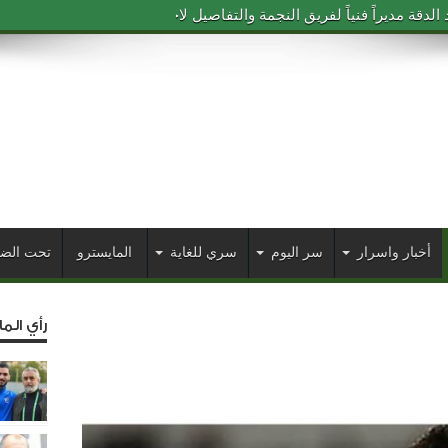
دقة مديراً فنياً لفريق النجمة والتفاصيل لاحقاً
أخبار واسرار
سر اليوم
سري للغاية
المايسترو
تحت الض
رأي الم