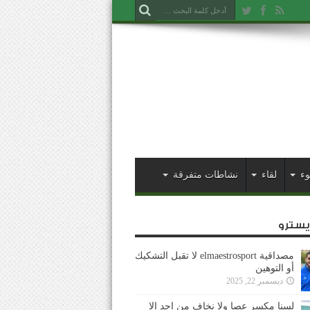
وء
لقاء
نشاطات متفرقة
ايسترو
مصداقية elmaestrosport لا تقبل التشكيك
أو التوهين
ديسمبر 22, 2025
لسنا مكسر عصا ولا نخاف من احد إلا