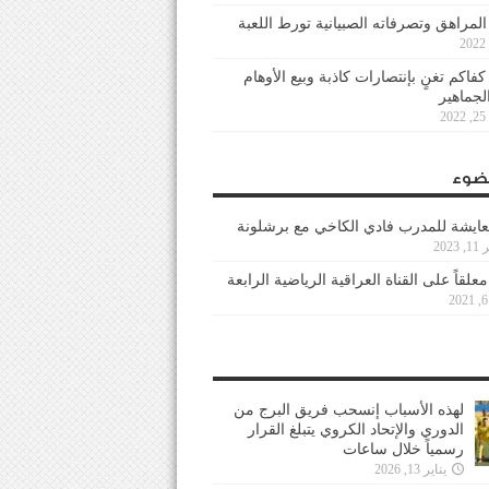
 المراهق وتصرفاته الصبيانية تورط اللعبة
كفاكم تغنٍ بإنتصارات كاذبة وبيع الأوهام
لجماهير
2
ضوء
عايشة للمدرب فادي الكاخي مع برشلونة
202
معلقاً على القناة العراقية الرياضية الرابعة
لهذه الأسباب إنسحب فريق البرج من
الدوري والإتحاد الكروي يتبلغ القرار
رسمياً خلال ساعات
يناير 13, 2026