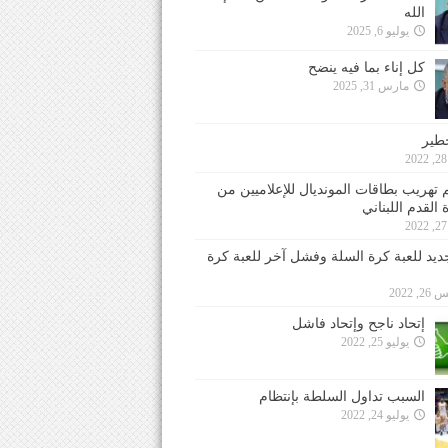
الله
يوليو 6, 2025
كل إناء بما فيه ينضح
مارس 31, 2025
خطير
 تهريب بطاقات المونديال للإعلاميين من
 القدم اللبناني
جديد للعبة كرة السلة وفشل آخر للعبة كرة
 2022
إتحاد ناجح وإتحاد فاشل
يوليو 25, 2022
السبب تداول السلطة بإنتظام
يوليو 24, 2022