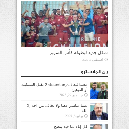
شكل جديد لبطولة كأس السوبر
أغسطس 6, 2026
رأي المايسترو
مصداقية elmaestrosport لا تقبل التشكيك
أو التوهين
ديسمبر 22, 2025
لسنا مكسر عصا ولا نخاف من احد إلا
الله
يوليو 6, 2025
كل إناء بما فيه ينضح