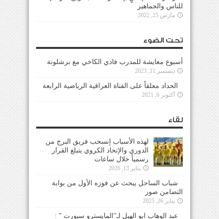
للناس والجماهير
مارس 25, 2022
تحت الضوء
أسبوع معايشة للمدرب فادي الكاخي مع برشلونة
ديسمبر 11, 2023
الحداد معلقاً على القناة العراقية الرياضية الرابعة
أكتوبر 6, 2021
لقاء
لهذه الأسباب إنسحب فريق البرج من
الدوري والإتحاد الكروي يتبلغ القرار
رسمياً خلال ساعات
يناير 13, 2026
شباب الساحل يبحث عن فوزه الأول من بوابة
التضامن صور
يناير 26, 2025
عبد الوهاب ابو الهيل لـ”المايسترو سبورت ” :