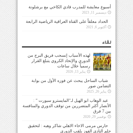
أسبوع معايشة للمدرب فادي الكاخي مع برشلونة
ديسمبر 11, 2023
الحداد معلقاً على القناة العراقية الرياضية الرابعة
أكتوبر 6, 2021
لقاء
لهذه الأسباب إنسحب فريق البرج من
الدوري والإتحاد الكروي يتبلغ القرار
رسمياً خلال ساعات
يناير 13, 2026
شباب الساحل يبحث عن فوزه الأول من بوابة
التضامن صور
يناير 26, 2025
عبد الوهاب ابو الهيل لـ”المايسترو سبورت ” :
الأنصار أكثر المتضررين من توقف الدوري والمنافسة
بين 7 فرق
نوفمبر 29, 2020
حارس مرمى الاخاء الاهلي شاكر وهبه : لتحقيق
حلم النادي الفوز بلقب الدوري