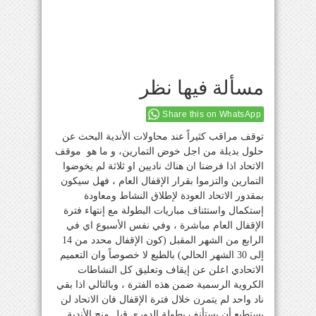
مسألة فيها نظر
Share this on WhatsApp
توقف مراقب كثيراً عند محاولات الأندية البحث عن
حلول بديلة من اجل خوض التمارين، و ما هو موقف
الاتحاد اذا فرضنا ان هناك ناديين او ثلاثة لم يخوضوا
التمارين والتزموا بقرار الإقفال العام ، فهل سيكون
بمقدور الاتحاد العودة لإطلاق النشاط ومعاودة
إستكمال واستئناف مباريات البطولة مع إنتهاء فترة
الإقفال العام مباشرة ، وفي نفس الأسبوع اي في
الرابع من الشهر المقبل (كون الإقفال محدد من 14
إلى 30 الشهر الحالي) بالطبع لا خصوصاً وان التعميم
الاتحادي اعلن عن إيقاف وتعليق كل النشاطات
الكروية الرسمية ضمن هذه الفترة ، وبالتالي اذا بقي
ناد واحد لم يتمرن خلال فترة الإقفال فان الاتحاد لن
يستطيع أن يستأنف بطولة الدوري قبل منح الأندية