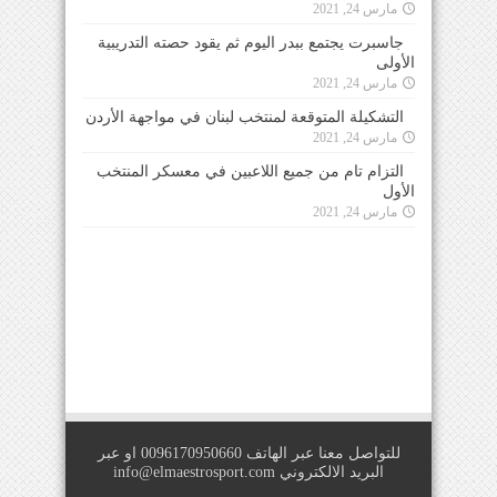
مارس 24, 2021
جاسبرت يجتمع ببدر اليوم ثم يقود حصته التدريبية
الأولى
مارس 24, 2021
التشكيلة المتوقعة لمنتخب لبنان في مواجهة الأردن
مارس 24, 2021
التزام تام من جميع اللاعبين في معسكر المنتخب
الأول
مارس 24, 2021
للتواصل معنا عبر الهاتف 0096170950660 او عبر
البريد الالكتروني
info@elmaestrosport.com