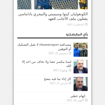
الكونغوليان كيتوا وسيميتي والنيجري باداماسي
يقفلون ملف الأجانب للعهد
أغسطس 9, 2026
رأي المايسترو
مصداقية elmaestrosport لا تقبل التشكيك
أو التوهين
ديسمبر 22, 2025
لسنا مكسر عصا ولا نخاف من احد إلا
الله
يوليو 6, 2025
كل إناء بما فيه ينضح
مارس 31, 2025
إتهام خطير
أكتوبر 28, 2022