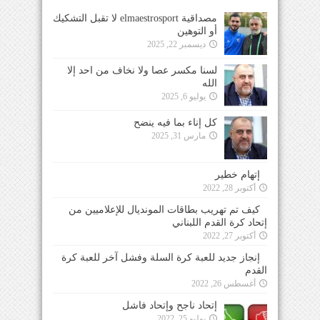
مصداقية elmaestrosport لا تقبل التشكيك
أو التوهين
ديسمبر 22, 2025
لسنا مكسر عصا ولا نخاف من احد إلا
الله
يوليو 6, 2025
كل إناء بما فيه ينضح
مارس 31, 2025
إتهام خطير
أكتوبر 28, 2022
كيف تم تهريب بطاقات المونديال للإعلاميين من
إتحاد كرة القدم اللبناني
أكتوبر 27, 2022
إنجاز جديد للعبة كرة السلة وفشل آخر للعبة كرة
القدم
أغسطس 26, 2022
إتحاد ناجح وإتحاد فاشل
يوليو 25, 2022