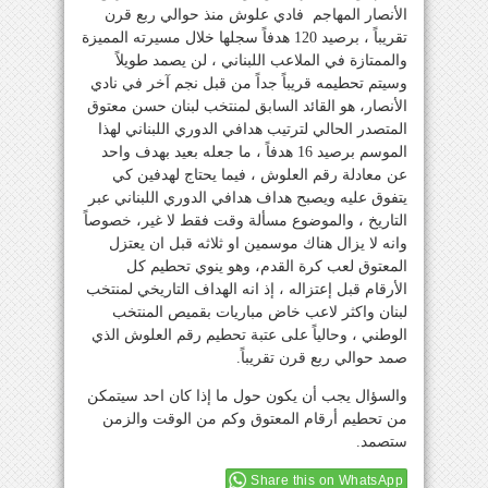
الأنصار المهاجم فادي علوش منذ حوالي ربع قرن
تقريباً ، برصيد 120 هدفاً سجلها خلال مسيرته المميزة
والممتازة في الملاعب اللبناني ، لن يصمد طويلاً
وسيتم تحطيمه قريباً جداً من قبل نجم آخر في نادي
الأنصار، هو القائد السابق لمنتخب لبنان حسن معتوق
المتصدر الحالي لترتيب هدافي الدوري اللبناني لهذا
الموسم برصيد 16 هدفاً ، ما جعله بعيد بهدف واحد
عن معادلة رقم العلوش ، فيما يحتاج لهدفين كي
يتفوق عليه ويصبح هداف هدافي الدوري اللبناني عبر
التاريخ ، والموضوع مسألة وقت فقط لا غير، خصوصاً
وانه لا يزال هناك موسمين او ثلاثه قبل ان يعتزل
المعتوق لعب كرة القدم، وهو ينوي تحطيم كل
الأرقام قبل إعتزاله ، إذ انه الهداف التاريخي لمنتخب
لبنان واكثر لاعب خاض مباريات بقميص المنتخب
الوطني ، وحالياً على عتبة تحطيم رقم العلوش الذي
صمد حوالي ربع قرن تقريباً.
والسؤال يجب أن يكون حول ما إذا كان احد سيتمكن
من تحطيم أرقام المعتوق وكم من الوقت والزمن
ستصمد.
Share this on WhatsApp