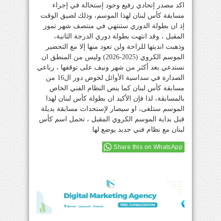
اكد مصدر إتحادي رفيع وجود إستحالة في إجراء
مسابقة كأس لبنان لهذا الموسم، وذلك لضيق الوقت
إذ ان بطولة الدوري ستنتهي في منتصف شهر تموز
المقبل ، وقد انتهت بطولة دوري الدرجة الثانية،
وذهبت انديتها للراحة ولن تعود منها إلا مع التحضير
الموسم الكروي (2025-2026) وليس من المنطق ان
نستدعي بعد أكثر من شهر ونيف على توقفها ، رباعي
الصدارة في سداسية الأوائل لخوض دور ال16 من
مسابقة كأس لبنان كما ينص النظام الفني الخاص
بالمسابقة، لذا فإن الأكيد ان بطولة كأس لبنان لهذا
الموسم ستلغى، او سيصار لإستحداث مسابقة بديلة
قبل بداية الموسم الكروي المقبل ، تحمل اسم كأس
لبنان مع نظام فني جديد يوضع لها.
Share this on WhatsApp