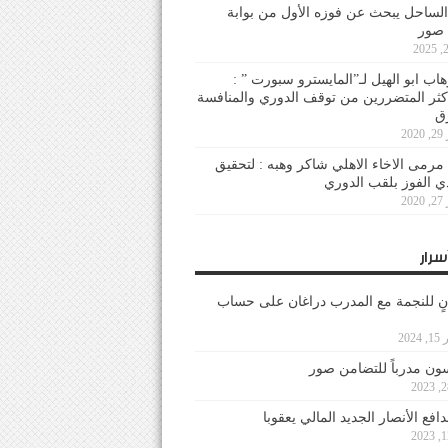
لساحل يبحث عن فوزه الأول من بوابة
 صور
هاب ابو الهيل لـ”المايسترو سبورت ” :
أكثر المتضررين من توقف الدوري والمنافسة
20
رمى الاخاء الاهلي شاكر وهبه : لتحقيق
دي الفوز بلقب الدوري
20
سرار
نٍ للنجمة مع المدرب دراغان على حساب
202
ون مدرباً للتضامن صور
فع الأنصار الجديد المالي يعقوبا