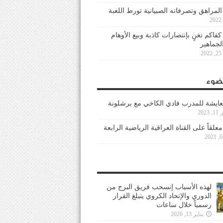
 المراهق وتصرفاته الصبيانية تورط اللعبة
كفاكم تغنٍ بإنتصارات كاذبة وبيع الأوهام
لجماهير
2
ضوء
عايشة للمدرب فادي الكاخي مع برشلونة
202
معلقاً على القناة العراقية الرياضية الرابعة
لهذه الأسباب إنسحب فريق البرج من
الدوري والإتحاد الكروي يتبلغ القرار
رسمياً خلال ساعات
يناير 13, 2026