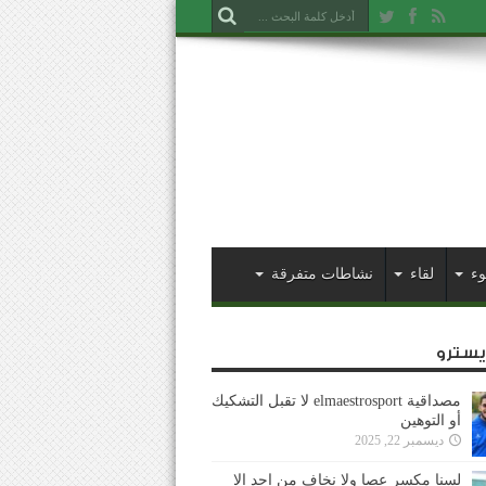
وء
لقاء
نشاطات متفرقة
ايسترو
مصداقية elmaestrosport لا تقبل التشكيك
أو التوهين
ديسمبر 22, 2025
لسنا مكسر عصا ولا نخاف من احد إلا