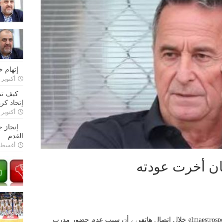
إتهام 
أكتوبر 28, 2022
كيف تم
إتحاد كرة
أكتوبر 27, 2022
إنجاز 
القدم
أغسطس 26,
ان أخرت عودته
أكد مصدر مسؤول في نادي الأنصار لموقع elmaestrosport خلال إتصال هاتفي ، أن سبب عدم حضور مدرب