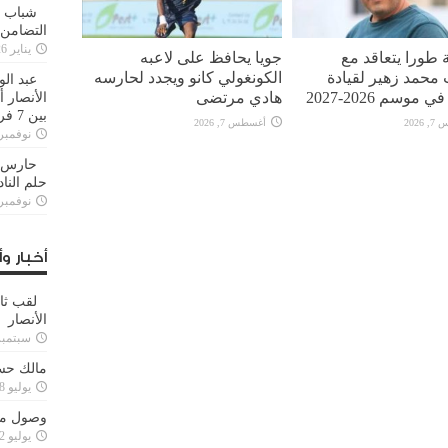
شباب ا
التضامن
يناير 26, 2025
 طورا يتعاقد مع
جويا يحافظ على لاعبه
محمد زهير لقيادة
الكونغولي كانو ويجدد لحارسه
عبد الو
 موسم 2026-2027
هادي مرتضى
الأنصار 
بين 7 فرق
2026
أغسطس 7, 2026
نوفمبر 29, 20
حارس م
حلم النا
نوفمبر 27, 20
أخبار وأ
لقب ثا
الأنصار
سبتمبر 15, 4
مالك حس
يوليو 28, 2023
وصول مدا
يوليو 12, 2023