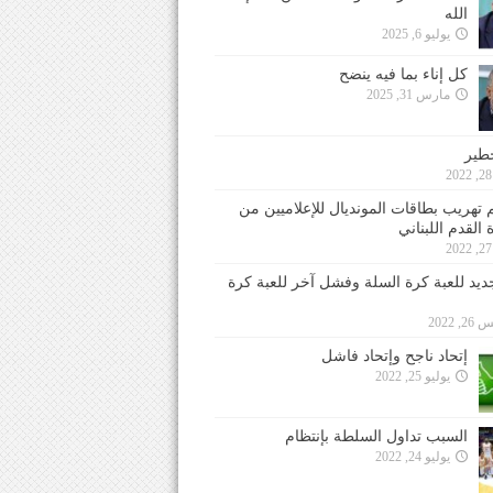
الله
يوليو 6, 2025
كل إناء بما فيه ينضح
مارس 31, 2025
خطير
 تهريب بطاقات المونديال للإعلاميين من
 القدم اللبناني
جديد للعبة كرة السلة وفشل آخر للعبة كرة
 2022
إتحاد ناجح وإتحاد فاشل
يوليو 25, 2022
السبب تداول السلطة بإنتظام
يوليو 24, 2022