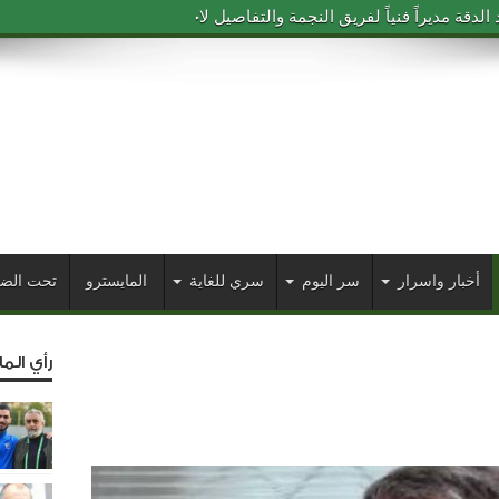
دقة مديراً فنياً لفريق النجمة والتفاصيل لاحقاً
أخبار واسرار
سر اليوم
سري للغاية
المايسترو
تحت الض
رأي الم