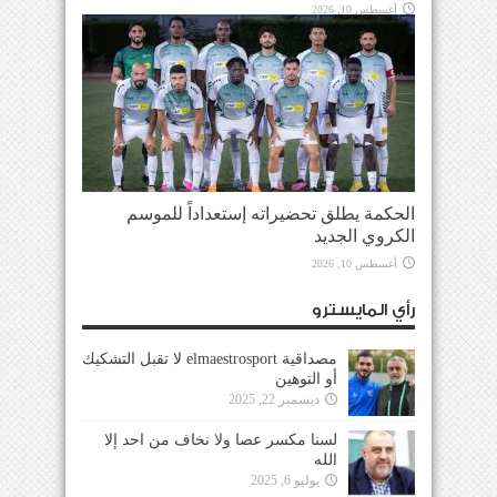
أغسطس 10, 2026
الحكمة يطلق تحضيراته إستعداداً للموسم
الكروي الجديد
أغسطس 10, 2026
رأي المايسترو
مصداقية elmaestrosport لا تقبل التشكيك
أو التوهين
ديسمبر 22, 2025
لسنا مكسر عصا ولا نخاف من احد إلا
الله
يوليو 6, 2025