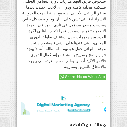
سيخوض فريق العهد مباريات دورة التضامن الوطني
بتشكيلة محلية كاملة ودون اي لاعب أجنبي، بعدما
سافر الرباعي الأجنبي لديه مع بداية الحرب العدوانية
الإسرائيلية التي تشن على لبنان وجنوبه بشكل خاص،
وبحسب مصدر مسؤول في نادي العهد فإن الفريق
الأصفر ينتظر ما سيصدر عن الإتحاد اللبناني لكرة
القدم من مقررات حول إستئناف بطولة الدوري
المحلي، ليبني عندها على الشيء مقتضاه ويتخذ
موقفه النهائي حول عودتهم ، اما طالما أنه لا يوجد
قرار واضح وصريح بإستئناف وإستكمال الدوري
فالأمر الأكيد أنه لن يطلب منهم العودة إلى بيروت
والإلتحاق بالفريق وتمارينه.
Share this on WhatsApp
مقالات مشابهة