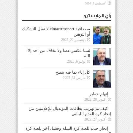
أغسطس 6, 2026
رأي المايسترو
مصداقية elmaestrosport لا تقبل التشكيك
أو التوهين
ديسمبر 22, 2025
لسنا مكسر عصا ولا نخاف من احد إلا
الله
يوليو 6, 2025
كل إناء بما فيه ينضح
مارس 31, 2025
إتهام خطير
أكتوبر 28, 2022
كيف تم تهريب بطاقات المونديال للإعلاميين من
إتحاد كرة القدم اللبناني
أكتوبر 27, 2022
إنجاز جديد للعبة كرة السلة وفشل آخر للعبة كرة