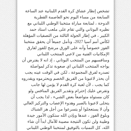
تشخص إنظار عشاق كرة القدم اللبنانية عند الساعة
السابعة من مساء اليوم نحو العاصمة القطرية
الدوحة ، لمتابعة مباراة منتخبنا الوطني اللبناني مع
نظيره البوتاني والتي تقام على ملعب استاد حمد
الكبير ، في إطار الجولة الثالثة من التصفيات المؤهلة
لكأس أمم آسيا 2027، ونأمل جميعاً أن يحقق منتخبنا
الفوز خصوصاً وأنه على الورق مرشح للفوز لفارق
الإمكانيات الفنية بين لاعبي المنتخب اللبناني
ومنافسيهم من المنتخب البوتاني ، إذ انه لا يفترض أن
يواجه المنتخب اللبناني اي صعوبة تذكر لمواصلة
تصدره لفرق المجموعة ، لكن في الوقت عينه يجب
أن يحذر لاعبونا من الفريق الخصم ويحترموه ويقدروه
كما يجب ، لأن لعبة كرة القدم لا يؤمن لها جانب
وتفرض عليك إحترام وتقدير الفريق المنافس ولو
كان مستواه متواضعاً بعض الشيء ، لذا يجب أن
يتحلى لاعبونا بالصبر وهدوء الإعصاب والتركيز العالي
وأن لا يستعجلوا أو يتسرعوا من أجل هز الشباك
وبلوغ الفوز ، عندها وبإذن الله ستكون الأمور جيدة
وطيبة ولن تكون النتيجة مصيبة للآمال ابداً أن شاء
الله، كل التمنيات بالتوفيق لمنتخبنا الوطني اللبناني