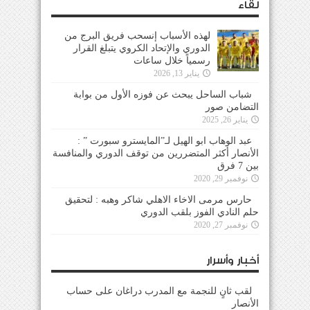
لقاء
لهذه الأسباب إنسحب فريق البرج من
الدوري والإتحاد الكروي يتبلغ القرار
رسمياً خلال ساعات
يناير 13, 2026
شباب الساحل يبحث عن فوزه الأول من بوابة
التضامن صور
يناير 26, 2025
عبد الوهاب ابو الهيل لـ”المايسترو سبورت ” :
الأنصار أكثر المتضررين من توقف الدوري والمنافسة
بين 7 فرق
نوفمبر 29, 2020
حارس مرمى الاخاء الاهلي شاكر وهبه : لتحقيق
حلم النادي الفوز بلقب الدوري
نوفمبر 27, 2020
أخبار وأسرار
لقب ثانٍ للنجمة مع المدرب دراغان على حساب
الأنصار