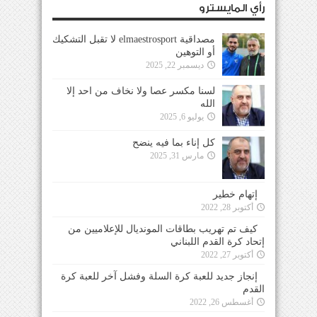
رأي المايسترو
مصداقية elmaestrosport لا تقبل التشكيك
أو التوهين
ديسمبر 22, 2025
لسنا مكسر عصا ولا نخاف من احد إلا
الله
يوليو 6, 2025
كل إناء بما فيه ينضح
مارس 31, 2025
إتهام خطير
أكتوبر 28, 2022
كيف تم تهريب بطاقات المونديال للإعلاميين من
إتحاد كرة القدم اللبناني
أكتوبر 27, 2022
إنجاز جديد للعبة كرة السلة وفشل آخر للعبة كرة
القدم
أغسطس 26, 2022