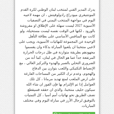
يدرك المدير الفني لمنتخب لبنان الوطني لكرة القدم
المونتنيغري ميودراغ رادولوفيتش ، ان مهمة لاعبيه
اليوم في مواجهة المنتخب اليمني في التصفيات
الآسيوية 2027 ليست سهلة على الإطلاق او مفروشة
بالورود ، لكنها في الوقت نفسه ليست مستحيلة، ولو
كانت مع المنافس الأساسي على بطاقة التأهل
الوحيدة عن المجموعة للنهائيات الآسيوية، ويجب على
لاعبي منتخبنا ان يلعبوا المباراة بذكاء وان يقسموا
مجهودهم بطريقة متوازنة في ظل درجات الحرارة
المرتفعة جداً عما هو الحال في لبنان، كما أنه من
الضروري التحلي بالصبر والهدوء والتركيز العالي ، مع
الإنضباط التكتيكي واللعب بتوازن بين الدفاع
والهجوم، وعدم ترك الكثير من المساحات الفارغة
على ارض الملعب لمنع تهديد مرمانا ، كل تلك
العوامل إذا تم الإلتزام بها فإن الفوز ان شاء الله
سيكون حليف منتخبنا، والذي ان حققه فسيقطع
نصف الطريق نحو نهائيات أمم آسيا ، كل التمنيات
بالتوفيق لرجال الأرز في مباراة اليوم وفي مختلف
المباريات.