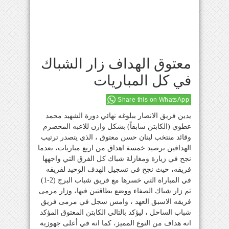
معتوق الهداف زار الشباك
في كل المباريات
Share this on WhatsApp
يدين فريق الانصار ببلوغه نهائي دورة الشهيد محمد
عطوي (الكابتن سابقاً) بشكل وازن للاعبه المخضرم
وقائد منتخب لبنان حسن معتوق ، الذي يتصدر ترتيب
الهدافين برصيد خمسة اهداق من اربع مباريات، بعدما
نجح في زيارة ومغازلة شباك كل الفرق التي واجهها
فريقه، حيث نجح في تسجيل الهدف الوحيد لفريقه
في المباراة التي خسرها مع فريق شباب البرج (2-1)
ثم زار شباك الصفاء ووضع بطاقتين فيها، وزار مرمى
فريقه الاسبق العهد ، وامس سجل في مرمى فريق
شباب الساحل ، ليؤكد بالتالي الكابتن المعتوق المؤكد
انه هداف من النوع المميز، كما انه في أعلى جهوزية