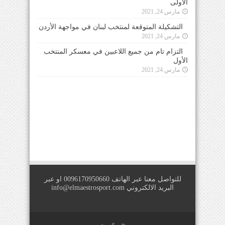
الأولى
مارس 24, 2021
التشكيلة المتوقعة لمنتخب لبنان في مواجهة الأردن
مارس 24, 2021
التزام تام من جميع اللاعبين في معسكر المنتخب
الأول
مارس 24, 2021
للتواصل معنا عبر الهاتف 0096170950660 او عبر
البريد الالكتروني
info@elmaestrosport.com