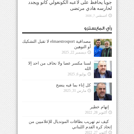
جويا يحافظ على لاعبه الكونغولي كانو ويجدد
لحارسه هادي مرتضى
أغسطس 7, 2026
رأي المايسترو
مصداقية elmaestrosport لا تقبل التشكيك
أو التوهين
ديسمبر 22, 2025
لسنا مكسر عصا ولا نخاف من احد إلا
الله
يوليو 6, 2025
كل إناء بما فيه ينضح
مارس 31, 2025
إتهام خطير
أكتوبر 28, 2022
كيف تم تهريب بطاقات المونديال للإعلاميين من
إتحاد كرة القدم اللبناني
أكتوبر 27, 2022