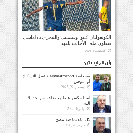
الكونغوليان كيتوا وسيميتي والنيجري باداماسي
يقفلون ملف الأجانب للعهد
أغسطس 9, 2026
رأي المايسترو
مصداقية elmaestrosport لا تقبل التشكيك
أو التوهين
ديسمبر 22, 2025
لسنا مكسر عصا ولا نخاف من احد إلا
الله
يوليو 6, 2025
كل إناء بما فيه ينضح
مارس 31, 2025