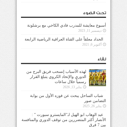
تحت الضوء
أسبوع معايشة للمدرب فادي الكاخي مع برشلونة
ديسمبر 11, 2023
الحداد معلقاً على القناة العراقية الرياضية الرابعة
أكتوبر 6, 2021
لقاء
لهذه الأسباب إنسحب فريق البرج من
الدوري والإتحاد الكروي يتبلغ القرار
رسمياً خلال ساعات
يناير 13, 2026
شباب الساحل يبحث عن فوزه الأول من بوابة
التضامن صور
يناير 26, 2025
عبد الوهاب ابو الهيل لـ”المايسترو سبورت ” :
الأنصار أكثر المتضررين من توقف الدوري والمنافسة
بين 7 فرق