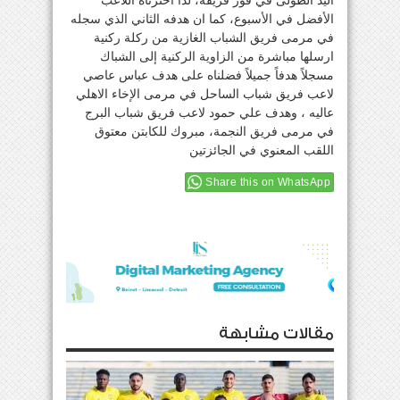
اليد الطولى في فوز فريقه، لذا اخترناه اللاعب
الأفضل في الأسبوع، كما ان هدفه الثاني الذي سجله
في مرمى فريق الشباب الغازية من ركلة ركنية
ارسلها مباشرة من الزاوية الركنية إلى الشباك
مسجلاً هدفاً جميلاً فضلناه على هدف عباس عاصي
لاعب فريق شباب الساحل في مرمى الإخاء الاهلي
عاليه ، وهدف علي حمود لاعب فريق شباب البرج
في مرمى فريق النجمة، مبروك للكابتن معتوق
اللقب المعنوي في الجائزتين
Share this on WhatsApp
مقالات مشابهة