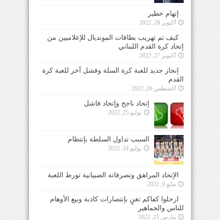
إتهام خطير
أكتوبر 28, 2022
كيف تم تهريب بطاقات المونديال للإعلاميين من
إتحاد كرة القدم اللبناني
أكتوبر 27, 2022
إنجاز جديد للعبة كرة السلة وفشل آخر للعبة كرة
القدم
أغسطس 26, 2022
إتحاد ناجح وإتحاد فاشل
يوليو 25, 2022
السبب تداول السلطة بإنتظام
يوليو 24, 2022
الإتحاد المراهق وتصرفاته الصبيانية تورط اللعبة
مايو 6, 2022
ارحلوا كفاكم تغنٍ بإنتصارات كاذبة وبيع الأوهام
للناس والجماهير
مارس 25, 2022