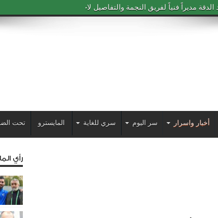
دقة مديراً فنياً لفريق النجمة والتفاصيل لاحقاً
أخبار واسرار
سر اليوم
سري للغاية
المايسترو
تحت الضو
رأي الم