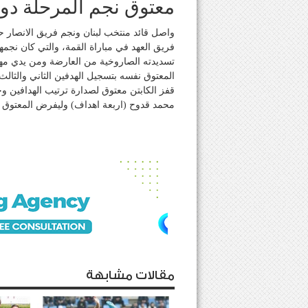
معتوق نجم المرحلة دو
واصل قائد منتخب لبنان ونجم فريق الانصار 
فريق العهد في مباراة القمة، والتي كان نجمه
تسديدته الصاروخية من العارضة ومن يدي مه
المعتوق نفسه بتسجيل الهدفين الثاني والثالث، ل
قفز الكابتن معتوق لصدارة ترتيب الهدافين و
محمد قدوح (اربعة اهداف) وليفرض المعتوق نف
مقالات مشابهة