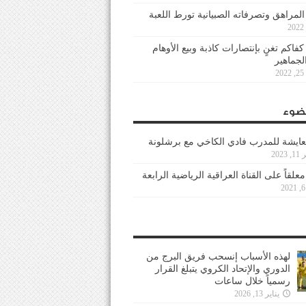
 المراهق وتصرفاته الصبيانية تورط اللعبة
كفاكم تغنٍ بإنتصارات كاذبة وبيع الأوهام
لجماهير
2
ضوء
عايشة للمدرب فادي الكاخي مع برشلونة
202
معلقاً على القناة العراقية الرياضية الرابعة
لهذه الأسباب إنسحب فريق البرج من
الدوري والإتحاد الكروي يتبلغ القرار
رسمياً خلال ساعات
يناير 13, 2026