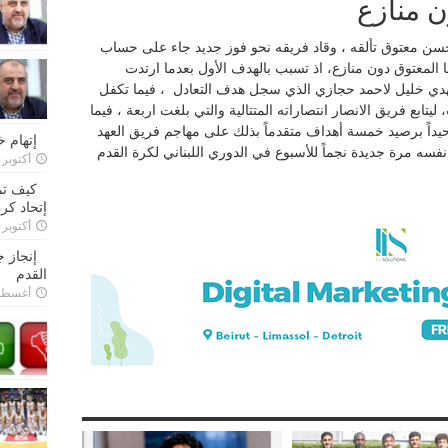
ن منازع
حسن معتوق تألقه ، وقاد فريقه نحو فوز جديد جاء على حساب
ا المعتوق دون منازع، اذ تسبب بالهدف الأول بعدما ارتدت
دي خليل لاحمد حجازي الذي سجل هدف التعادل ، فيما تكفل
يتابع فريق الانصار انتصاراته المتتالية والتي بلغت اربعة ، فيما
حيداً برصيد خمسة أهداف متقدماً بذلك على مهاجم فريق العهد
إتهام 
سه مرة جديدة نجماً للأسبوع في الدوري اللبناني لكرة القدم
أكتوبر 28, 2022
كيف تم
إتحاد كرة
أكتوبر 27, 2022
إنجاز 
القدم
أغسطس 26,