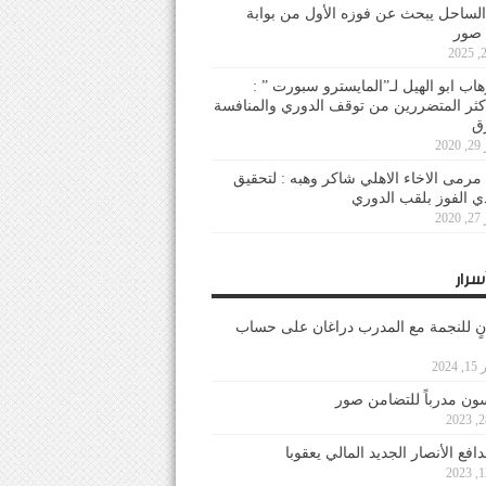
لساحل يبحث عن فوزه الأول من بوابة
 صور
هاب ابو الهيل لـ”المايسترو سبورت ” :
أكثر المتضررين من توقف الدوري والمنافسة
20
رمى الاخاء الاهلي شاكر وهبه : لتحقيق
دي الفوز بلقب الدوري
20
سرار
نٍ للنجمة مع المدرب دراغان على حساب
202
ون مدرباً للتضامن صور
فع الأنصار الجديد المالي يعقوبا