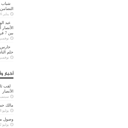
شباب ا
التضامن
يناير 26, 2025
عبد الو
الأنصار 
بين 7 فرق
نوفمبر 29, 20
حارس م
حلم النا
نوفمبر 27, 20
أخبار وأ
لقب ثا
الأنصار
سبتمبر 15, 4
مالك حس
يوليو 28, 2023
وصول مدا
يوليو 12, 2023