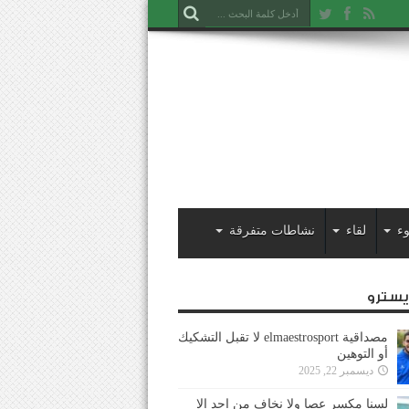
ء
لقاء
نشاطات متفرقة
ايسترو
مصداقية elmaestrosport لا تقبل التشكيك
أو التوهين
ديسمبر 22, 2025
لسنا مكسر عصا ولا نخاف من احد إلا