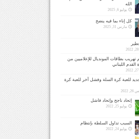
الله
يوليو 6, 2025
كل إناء بما فيه ينضح
مارس 31, 2025
خطير
 تهريب بطاقات المونديال للإعلاميين من
 القدم اللبناني
جديد للعبة كرة السلة وفشل آخر للعبة كرة
 2022
إتحاد ناجح وإتحاد فاشل
يوليو 25, 2022
السبب تداول السلطة بإنتظام
يوليو 24, 2022