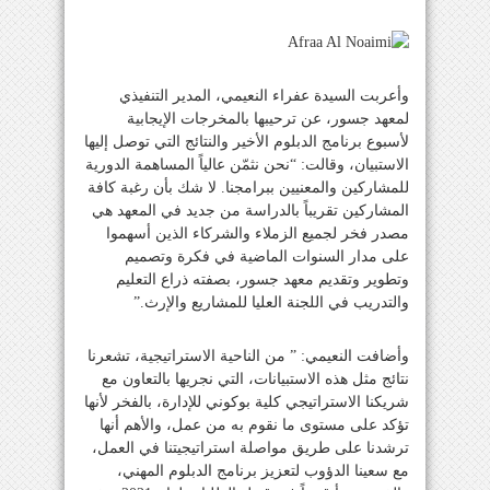
وأعربت السيدة عفراء النعيمي، المدير التنفيذي
لمعهد جسور، عن ترحيبها بالمخرجات الإيجابية
لأسبوع برنامج الدبلوم الأخير والنتائج التي توصل إليها
الاستبيان، وقالت: “نحن نثمّن عالياً المساهمة الدورية
للمشاركين والمعنيين ببرامجنا. لا شك بأن رغبة كافة
المشاركين تقريباً بالدراسة من جديد في المعهد هي
مصدر فخر لجميع الزملاء والشركاء الذين أسهموا
على مدار السنوات الماضية في فكرة وتصميم
وتطوير وتقديم معهد جسور، بصفته ذراع التعليم
والتدريب في اللجنة العليا للمشاريع والإرث.”
وأضافت النعيمي: ” من الناحية الاستراتيجية، تشعرنا
نتائج مثل هذه الاستبيانات، التي نجريها بالتعاون مع
شريكنا الاستراتيجي كلية بوكوني للإدارة، بالفخر لأنها
تؤكد على مستوى ما نقوم به من عمل، والأهم أنها
ترشدنا على طريق مواصلة استراتيجيتنا في العمل،
مع سعينا الدؤوب لتعزيز برنامج الدبلوم المهني،