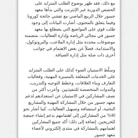
مع ذلك، فقد ظهر بوضوح الطلب المتزايد على
الحصص الدورية عبر الإنترنت والتي بدأها معهد
جسور خلال الربيع الماضي مع تفشي جائحة كورونا.
وفيما يتعلق بالمحتوى، أشارت البيانات إلى وجود
طلب قوي على المواضيع التي يضطلع بها معهد
جسور في مجالي الرياضة وإدارة الفعاليات، متضمنة
موضوعات محددة مثل إدارة الملاعب، والبروتوكول،
والاستدامة، فضلاً عن بعض الاهتمام في جوانب
أخرى ذات صلة مثل إدارة الضيافة.
وسلّط الاستبيان الضوء كذلك على الطلب المتزايد
على الخدمات المتعلقة بالمسيرة المهنية، وفعاليات
التعارف وبناء العلاقات، وخطط التوجيه والتدريب،
والندوات المتخصصة للتنفيذيين. وأعرب أكثر من
نصف المشاركين في الاستبيان عن استعدادهم لدعم
معهد جسور من خلال المشاركة المهنية والمشاريع
البحثية، أو استضافة وتسهيل الفعاليات، كما أشار نحو
40% من المشاركين إلى اهتمامهم بدعم إنشاء جمعية
للخريجين. إضافة إلى ذلك؛ أكد جميع المشاركين
اهتمامهم بالمشاركة في منتدى إلكتروني لأعضاء
معهد جسور.