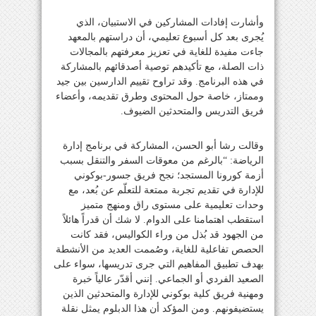
وأشارت إفادات المشاركين في الاستبيان، الذي
يُجرى بعد كل أسبوع تعليمي، أن دراستهم بالمعهد
جاءت مفيدة للغاية في تعزيز معرفتهم بالمجالات
ذات الصلة، مع تأكيدهم توصية أصدقائهم بالمشاركة
في هذه البرنامج. وقد تراوح تقييم الدارسين بين جيد
وممتاز، خاصة حول المحتوى وطرق تقديمه، وأعضاء
فريق التدريس والمتحدثين الضيوف.
وقالت رشا أبو الحسن، المشاركة في برنامج إدارة
الرياضة: “بالرغم من معوقات السفر والتنقل بسبب
أزمة كورونا المستجد؛ نجح فريق جسور-بوكوني
للإدارة في تقديم تجربة ممتعة للتعلّم عن بُعد، مع
وحدات تعليمية على مستوى راق ومنهج متميز
استقطب اهتمامنا على الدوام. لا شك أن قدراً هائلاً
من الجهود قد بُذل من وراء الكواليس، فقد كانت
الحصص تفاعلية للغاية، وصُممت العديد من الأنشطة
بهدف تطبيق المفاهيم التي جرى تدريسها، سواء على
الصعيد الفردي أو الجماعي. إنني أقدّر عالياً خبرة
ومهنية فريق كلية بوكوني للإدارة والمتحدثين الذين
يستضيفونهم. ومن المؤكد أن هذا الدبلوم يمثل نقلة