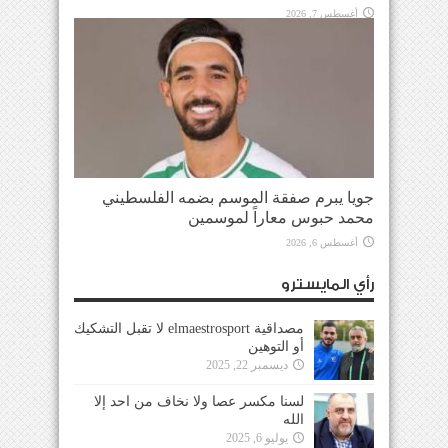
أغسطس 7, 2026
جويا يبرم صفقة الموسم بضمه الفلسطيني
محمد حبوس معاراً لموسمين
أغسطس 6, 2026
رأي المايسترو
مصداقية elmaestrosport لا تقبل التشكيك
أو التوهين
ديسمبر 22, 2025
لسنا مكسر عصا ولا نخاف من احد إلا
الله
يوليو 6, 2025