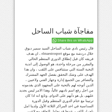
مفاجآة شباب الساحل
Share this on WhatsApp
قال رئيس نادي شباب الساحل السيد سمير دبوق
خلال دردشة مع موقع elmaestrosport ، ان هدف
فريقه كان قبل إنطلاق الدوري المنتظم الحالي
والمقرر من مرحلة واحدة، هو الوصول إلى اندية
النخبة الستة التي ستتنافس على اللقب ، وان هذا
الهدف على وشك التحقق بفضل الجهد المشترك
والتضافر بين الجميع إدارة وجهاز الفني ولاعبين ،
الذين أتوجه لهم بالتحية على المجهود الذي يقدمونه
من اجل رفع اسم ناديهم عالياً، وهذا الامر ليس بجديد
عليهم، بل هو دأبهم على الدوام، وتابع انه اذا كان
ترتيبنا مع ختام الدوري المنتظم وقبل الدورة
السداسية في احد المراكز الثلاثة الأول ولدينا امل
باحراز اللقب، عندها قد نحاول التعاقد مع لاعبين