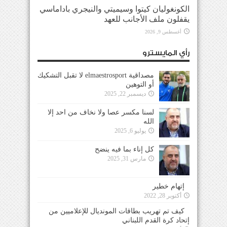
الكونغوليان كيتوا وسيميتي والنيجري باداماسي
يقفلون ملف الأجانب للعهد
أغسطس 9, 2026
رأي المايسترو
مصداقية elmaestrosport لا تقبل التشكيك
أو التوهين
ديسمبر 22, 2025
لسنا مكسر عصا ولا نخاف من احد إلا
الله
يوليو 6, 2025
كل إناء بما فيه ينضح
مارس 31, 2025
إتهام خطير
أكتوبر 28, 2022
كيف تم تهريب بطاقات المونديال للإعلاميين من
إتحاد كرة القدم اللبناني