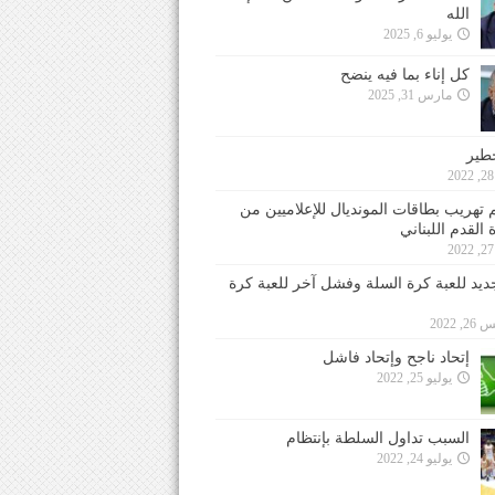
الله
يوليو 6, 2025
كل إناء بما فيه ينضح
مارس 31, 2025
خطير
 تهريب بطاقات المونديال للإعلاميين من
 القدم اللبناني
جديد للعبة كرة السلة وفشل آخر للعبة كرة
 2022
إتحاد ناجح وإتحاد فاشل
يوليو 25, 2022
السبب تداول السلطة بإنتظام
يوليو 24, 2022