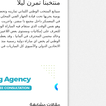
منتخبنا تمرن ليلاً
سيتابع المنتخب الوطني اللبناني تمارينه وتح
يومية يجريها تحت قيادة الجهاز الفني المحل
في المعسكر داخل مجمع ذا سفنز، واجريت الس
وهو نفس الوقت الذي ستقام فيه المباراة ال
للتعرف على إمكانيات ومستوى بعض اللاعبين ا
وخالد محسن المحترف في ألمانيا ، وقد يعطي ط
الوطني لم يخض اي مباراة دولية رسمية منذ و
الاتحادين الدولي والآسيوي كل المباريات في 
مقالات مشابهة