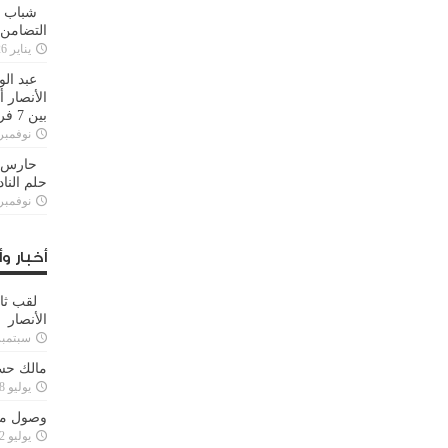
شباب ا
التضامن
يناير 26, 2025
عبد الو
الأنصار 
بين 7 فرق
نوفمبر 29, 20
حارس م
حلم النا
نوفمبر 27, 20
أخبار وأ
لقب ثا
الأنصار
سبتمبر 15, 4
مالك حس
يوليو 28, 2023
وصول مدا
يوليو 12, 2023