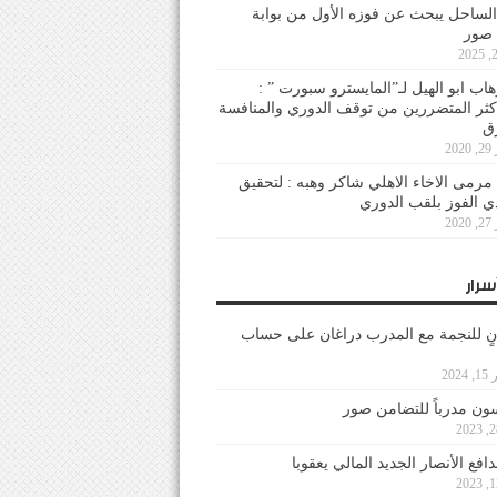
لساحل يبحث عن فوزه الأول من بوابة
 صور
هاب ابو الهيل لـ”المايسترو سبورت ” :
أكثر المتضررين من توقف الدوري والمنافسة
20
رمى الاخاء الاهلي شاكر وهبه : لتحقيق
دي الفوز بلقب الدوري
20
سرار
نٍ للنجمة مع المدرب دراغان على حساب
202
ون مدرباً للتضامن صور
فع الأنصار الجديد المالي يعقوبا