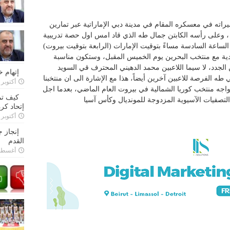
ضيراته في معسكره المقام في مدينة دبي الإماراتية عبر تمارين
ي ، وعلى رأسه الكابتن جمال طه الذي قاد امس اول حصة تدريبية
اعة السادسة مساءً بتوقيت الإمارات (الرابعة بتوقيت بيروت)
ودية مع منتخب البحرين يوم الخميس المقبل، وستكون مناسبة
لجدد، لا سيما اللاعبين محمد الدهيني المحترف قي السويد
إتهام 
ه الفرصة للاعبين آخرين أيضاً، هذا مع الإشارة الى ان منتخبنا
أكتوبر 28, 2022
اجه منتخب كوريا الشمالية في بيروت العام الماضي، بعدما اجل
كيف تم
التصفيات الآسيوية المزدوجة للمونديال وكأس آسيا
إتحاد كرة
أكتوبر 27, 2022
إنجاز 
القدم
أغسطس 26,