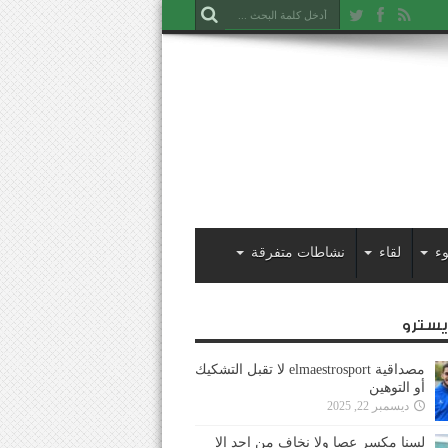
ء
لقاء
نشاطات متفرقة
ايسترو
مصداقية elmaestrosport لا تقبل التشكيك
أو التوهين
ديسمبر 22, 2025
لسنا مكسر عصا ولا نخاف من احد إلا