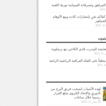
 المراهق وتصرفاته الصبيانية تورط اللعبة
كفاكم تغنٍ بإنتصارات كاذبة وبيع الأوهام
لجماهير
2
ضوء
عايشة للمدرب فادي الكاخي مع برشلونة
202
معلقاً على القناة العراقية الرياضية الرابعة
لهذه الأسباب إنسحب فريق البرج من
الدوري والإتحاد الكروي يتبلغ القرار
رسمياً خلال ساعات
يناير 13, 2026