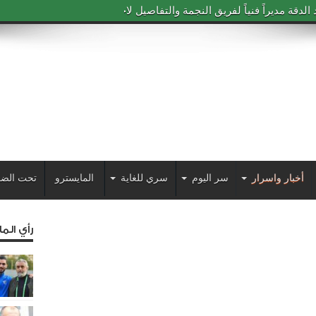
دقة مديراً فنياً لفريق النجمة والتفاصيل لاحقاً
أخبار واسرار
سر اليوم
سري للغاية
المايسترو
تحت الضو
رأي الم